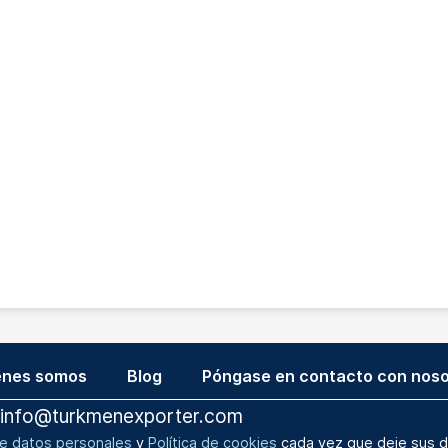
énes somos
Blog
Póngase en contacto con noso
info@turkmenexporter.com
de datos personales
y
Política de cookies
cada vez que deje sus d