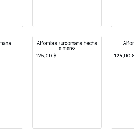
omana
Alfombra turcomana hecha
Alfo
a
a mano
125,00
$
125,00