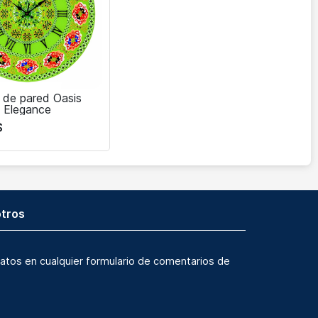
j de pared Oasis
Elegance
$
tros
atos en cualquier formulario de comentarios de