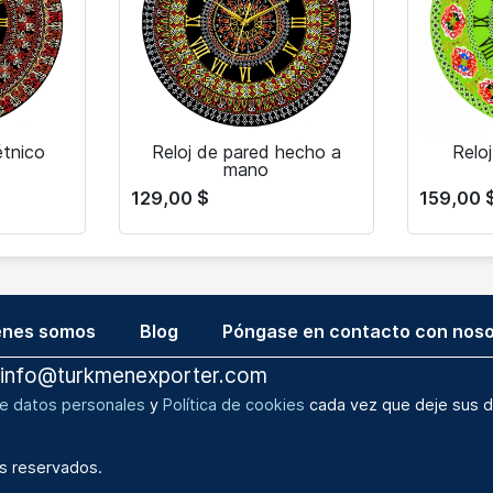
étnico
Reloj de pared hecho a
Relo
mano
129,00
$
159,00
énes somos
Blog
Póngase en contacto con noso
info@turkmenexporter.com
de datos personales
y
Política de cookies
cada vez que deje sus d
s reservados.