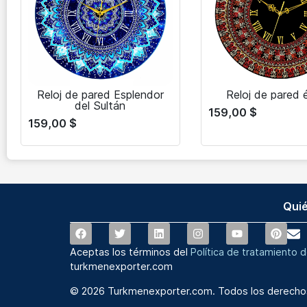
Reloj de pared Esplendor
Reloj de pared 
del Sultán
159,00
$
159,00
$
Qui
Aceptas los términos del
Política de tratamiento 
turkmenexporter.com
© 2026 Turkmenexporter.com. Todos los derecho