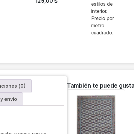
125,00
$
estilos de
interior.
Precio por
metro
cuadrado.
También te puede gusta
aciones (0)
y envío
 hecha a mano que se