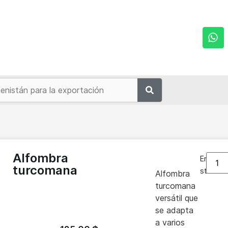
n
Alfombra
En
turcomana
stock
Alfombra
turcomana
versátil que
se adapta
a varios