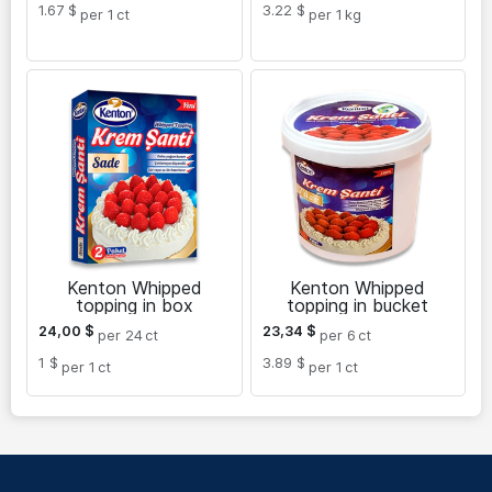
1.67 $
3.22 $
per 1
ct
per 1
kg
Kenton Whipped
Kenton Whipped
topping in box
topping in bucket
24,00
$
23,34
$
per 24
ct
per 6
ct
1 $
3.89 $
per 1
ct
per 1
ct