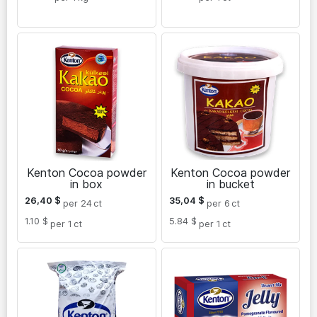
Kenton Cocoa powder
Kenton Cocoa powder
in box
in bucket
26,40
$
35,04
$
per 24
ct
per 6
ct
1.10 $
5.84 $
per 1
ct
per 1
ct