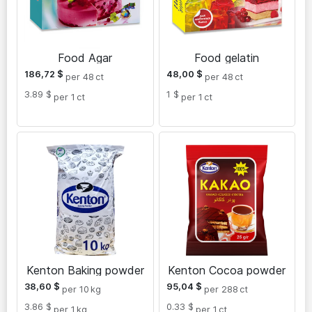
Food Agar
Food gelatin
186,72
$
48,00
$
per 48
ct
per 48
ct
3.89 $
1 $
per 1
ct
per 1
ct
Kenton Baking powder
Kenton Cocoa powder
38,60
$
95,04
$
per 10
kg
per 288
ct
3.86 $
0.33 $
per 1
kg
per 1
ct