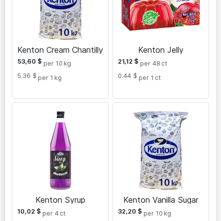
Kenton Cream Chantilly
Kenton Jelly
53,60
$
21,12
$
per 10
kg
per 48
ct
5.36 $
0.44 $
per 1
kg
per 1
ct
Kenton Syrup
Kenton Vanilla Sugar
10,02
$
32,20
$
per 4
ct
per 10
kg