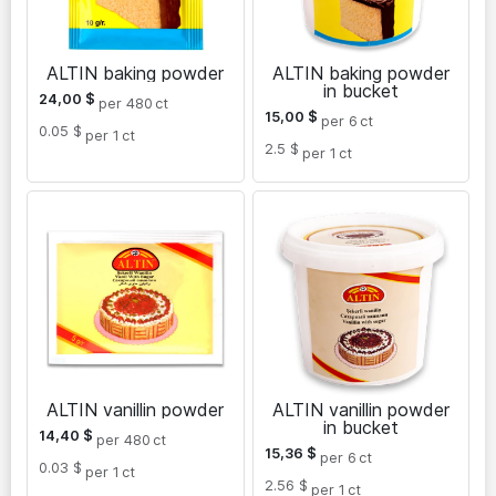
ALTIN baking powder
ALTIN baking powder
in bucket
24,00
$
per 480
ct
15,00
$
per 6
ct
0.05 $
per 1
ct
2.5 $
per 1
ct
ALTIN vanillin powder
ALTIN vanillin powder
in bucket
14,40
$
per 480
ct
15,36
$
per 6
ct
0.03 $
per 1
ct
2.56 $
per 1
ct