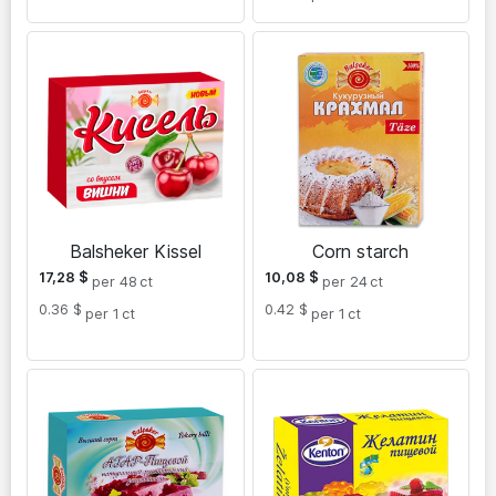
Balsheker Kissel
Corn starch
17,28
$
10,08
$
per 48
ct
per 24
ct
0.36 $
0.42 $
per 1
ct
per 1
ct