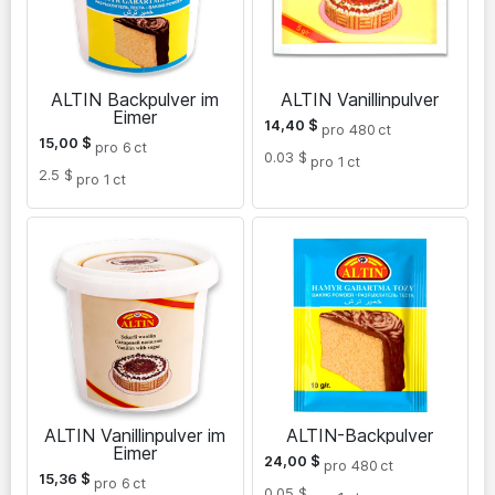
ALTIN Backpulver im
ALTIN Vanillinpulver
Eimer
14,40
$
pro 480
ct
15,00
$
pro 6
ct
0.03 $
pro 1
ct
2.5 $
pro 1
ct
ALTIN Vanillinpulver im
ALTIN-Backpulver
Eimer
24,00
$
pro 480
ct
15,36
$
pro 6
ct
0.05 $