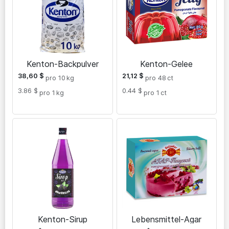
Kenton-Backpulver
Kenton-Gelee
38,60
$
21,12
$
pro 10
kg
pro 48
ct
3.86 $
0.44 $
pro 1
kg
pro 1
ct
Kenton-Sirup
Lebensmittel-Agar