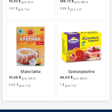
10,02
$
186,72
$
pro 4
ct
pro 48
ct
1.67 $
3.89 $
pro 1
ct
pro 1
ct
Maisstärke
Speisegelatine
10,08
$
48,00
$
pro 24
ct
pro 48
ct
0.42 $
1 $
pro 1
ct
pro 1
ct