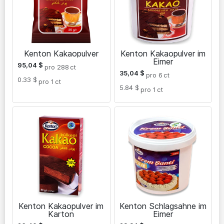
Kenton Kakaopulver
Kenton Kakaopulver im
Eimer
95,04
$
pro 288
ct
35,04
$
pro 6
ct
0.33 $
pro 1
ct
5.84 $
pro 1
ct
Kenton Kakaopulver im
Kenton Schlagsahne im
Karton
Eimer