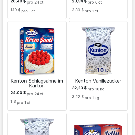
26,40
$
23,34
$
pro 24
ct
pro 6
ct
1.10 $
3.89 $
pro 1
ct
pro 1
ct
Kenton Schlagsahne im
Kenton Vanillezucker
Karton
32,20
$
pro 10
kg
24,00
$
pro 24
ct
3.22 $
pro 1
kg
1 $
pro 1
ct