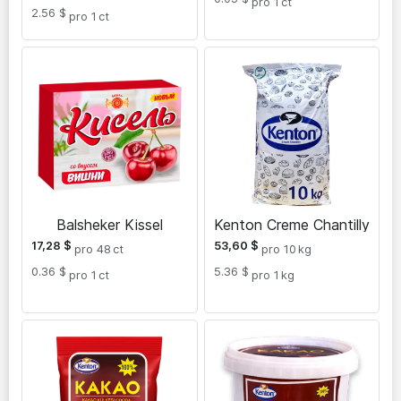
pro 1
ct
2.56 $
pro 1
ct
Balsheker Kissel
Kenton Creme Chantilly
17,28
$
53,60
$
pro 48
ct
pro 10
kg
0.36 $
5.36 $
pro 1
ct
pro 1
kg