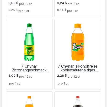
Kohlensäure Getränk
kohlensäurehaltiges
3,00
$
3,24
$
pro 12
ct
pro 6
ct
Getränk 1,5 L
0.25 $
0.54 $
pro 1
ct
pro 1
ct
7 Chynar
7 Chynar, alkoholfreies
Zitronengeschmack
kohlensäurehaltiges
alkoholfreies
Getränk mit
3,00
$
2,28
$
pro 12
ct
pro 12
ct
kohlensäurehaltiges
Orangengeschmack
Getränk 0,5 L
pro 1
ct
pro 1
ct