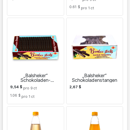
0.61 $
pro 1
ct
„Balsheker“
„Balsheker“
Schokoladen-
Schokoladenstangen
Bambusstäbchen
9,54
$
2,67
$
pro 9
ct
1.06 $
pro 1
ct