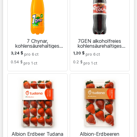
7 Chynar,
7GEN alkoholfreies
kohlensäurehaltiges
kohlensäurehaltiges
Getränk mit
Getränk
3,24
$
1,20
$
pro 6
ct
pro 6
ct
Orangengeschmack 1,5
L
0.54 $
0.2 $
pro 1
ct
pro 1
ct
Albion Erdbeer Tudana
Albion-Erdbeeren