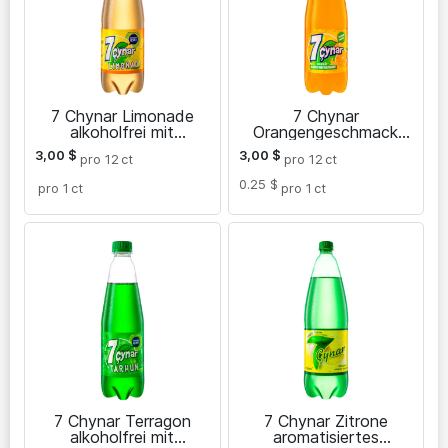
7 Chynar Limonade
7 Chynar
alkoholfrei mit
Orangengeschmack
Kohlensäure Getränk
alkoholfreies
3,00
$
3,00
$
pro 12
ct
pro 12
ct
kohlensäurehaltiges
Getränk 0,5 L
0.25 $
pro 1
ct
pro 1
ct
7 Chynar Terragon
7 Chynar Zitrone
alkoholfrei mit
aromatisiertes