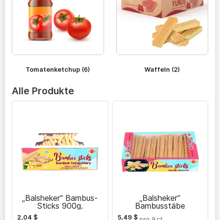
Tomatenketchup
(6)
Waffeln
(2)
Alle Produkte
„Balsheker“ Bambus-
„Balsheker“
Sticks 900g.
Bambusstäbe
2,04
$
5,49
$
pro 9
ct