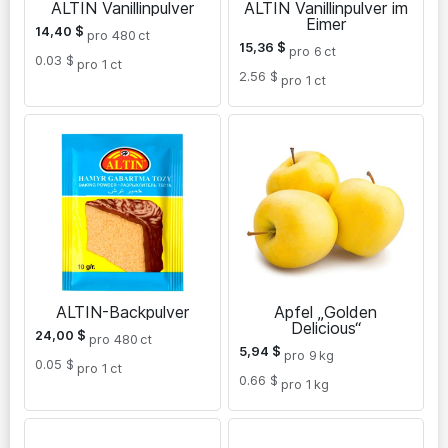
ALTIN Vanillinpulver
ALTIN Vanillinpulver im
Eimer
14,40
$
pro 480
ct
15,36
$
pro 6
ct
0.03 $
pro 1
ct
2.56 $
pro 1
ct
ALTIN-Backpulver
Apfel „Golden
Delicious“
24,00
$
pro 480
ct
5,94
$
pro 9
kg
0.05 $
pro 1
ct
0.66 $
pro 1
kg