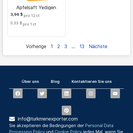
Apfelsaft Yedigen
3,96
$
pro 12
ct
0.33 $
pro 1
ct
Vorherige
1
2
3
…
13
Nächste
Über uns
Blog
Kontaktieren Sie uns
info@turkmenexporter.com
Sie akzeptieren die Bedingungen der
Personal Data
Processing Policy
und
Cookie Policy
jedes Mal, wenn Sie