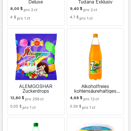
Deluxe
Tudana Exklusiv
8,00
$
9,40
$
pro 2
ct
pro 2
ct
4 $
4.7 $
pro 1
ct
pro 1
ct
ALEMGOSHAR
Alkoholfreies
Zuckerdrops
kohlensäurehaltiges
Getränk mit
12,80
$
4,68
$
pro 256
ct
pro 12
ct
Orangengeschmack 1 L
0.05 $
0.39 $
pro 1
ct
pro 1
ct