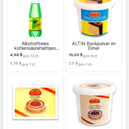
Alkoholfreies
ALTIN Backpulver im
kohlensäurehaltiges
Eimer
Getränk mit
4,68
$
15,00
$
pro 12
ct
pro 6
ct
Zitronengeschmack 1 L
0.39 $
2.5 $
pro 1
ct
pro 1
ct