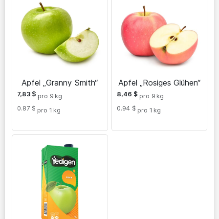
Apfel „Granny Smith“
Apfel „Rosiges Glühen“
7,83
$
8,46
$
pro 9
kg
pro 9
kg
0.87 $
0.94 $
pro 1
kg
pro 1
kg