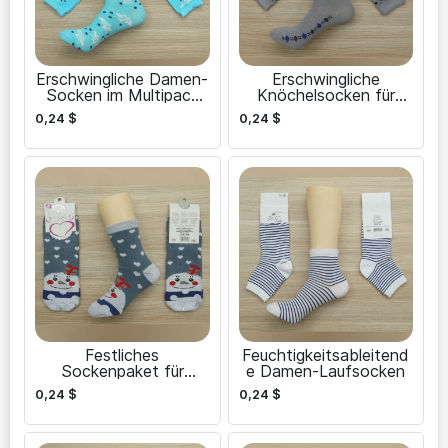
Erschwingliche Damen-
Erschwingliche
Socken im Multipack
Knöchelsocken für
für jeden Tag
Frauen – Großpackung
0,24
$
0,24
$
Festliches
Feuchtigkeitsableitend
Sockenpaket für
e Damen-Laufsocken
Frauen zu Weihnachten
0,24
$
0,24
$
und Neujahr