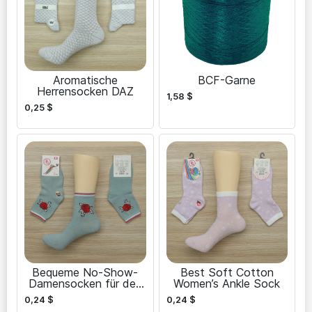
Aromatische
BCF-Garne
Herrensocken DAZ
1,58
$
0,25
$
Bequeme No-Show-
Best Soft Cotton
Damensocken für den
Women’s Ankle Sock
täglichen Gebrauch
0,24
$
0,24
$