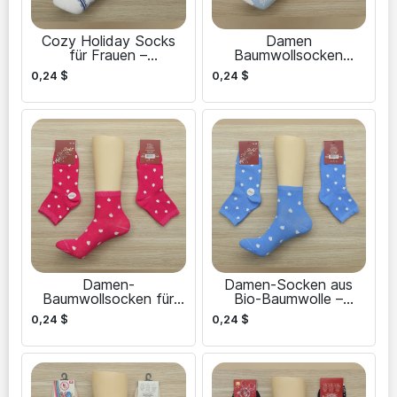
Cozy Holiday Socks
Damen
für Frauen –
Baumwollsocken
Weihnachten & Neujahr
Schneeflocke
0,24
$
0,24
$
Damen-
Damen-Socken aus
Baumwollsocken für
Bio-Baumwolle –
empfindliche Haut
umweltfreundlich
0,24
$
0,24
$