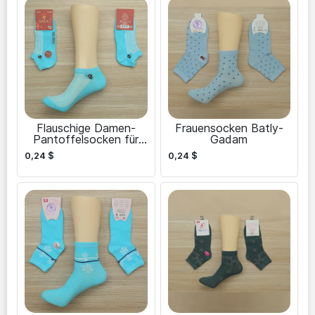
Flauschige Damen-
Frauensocken Batly-
Pantoffelsocken für
Gadam
Komfort zu Hause
0,24
$
0,24
$