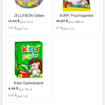
JELLYBON Gelee
KIRPI Fruchtgummi
14,64
$
28,80
$
pro 12
ct
pro 288
ct
1.22 $
0.1 $
pro 1
ct
pro 1
ct
Kirpi-Gummiband
4,48
$
pro 32
ct
0.14 $
pro 1
ct