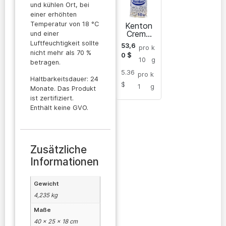
und kühlen Ort, bei
einer erhöhten
Temperatur von 18 °C
Kenton
Creme
und einer
Chantilly
Luftfeuchtigkeit sollte
53,6
pro
k
nicht mehr als 70 %
0
$
10
g
betragen.
5.36
pro
k
Haltbarkeitsdauer: 24
$
1
g
Monate. Das Produkt
ist zertifiziert.
Enthält keine GVO.
Zusätzliche
Informationen
Gewicht
4,235 kg
Maße
40 × 25 × 18 cm