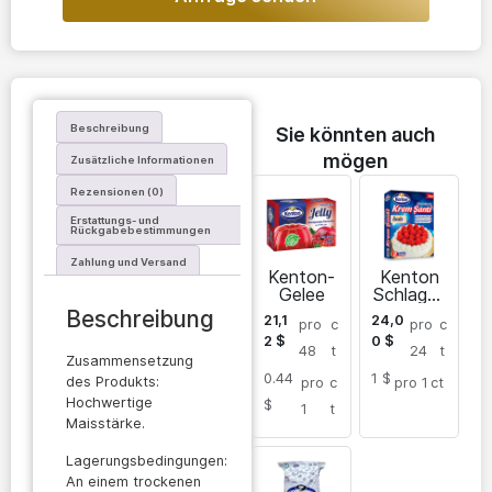
Beschreibung
Sie könnten auch
mögen
Zusätzliche Informationen
Rezensionen (0)
Erstattungs- und
Rückgabebestimmungen
Zahlung und Versand
Kenton-
Kenton
Gelee
Schlagsa
hne im
Beschreibung
21,1
24,0
pro
c
pro
c
Karton
2
$
0
$
48
t
24
t
Zusammensetzung
0.44
1 $
des Produkts:
pro
c
pro 1
ct
Hochwertige
$
1
t
Maisstärke.
Lagerungsbedingungen:
An einem trockenen