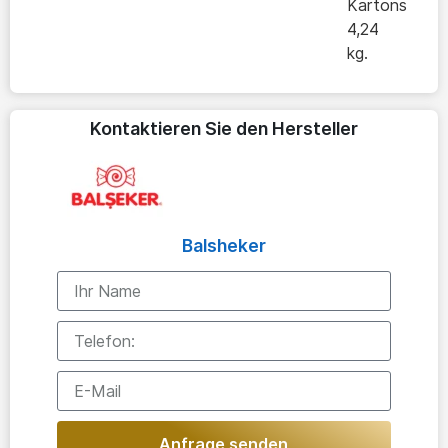
Kartons
4,24
kg.
Kontaktieren Sie den Hersteller
Balsheker
Anfrage senden