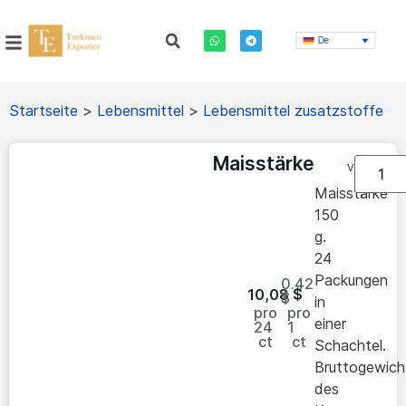
De
Startseite
>
Lebensmittel
>
Lebensmittel zusatzstoffe
Maisstärke
Vorrätig
Maisstärke
150
g.
24
Packungen
0.42
10,08
$
$
in
pro
pro
einer
24
1
ct
ct
Schachtel.
Bruttogewich
des