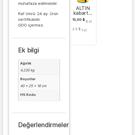
muhafaza edilmelidir.
ALTIN
kabartm
Raf ömrü: 24 ay. Ürün
a tozu
sertifikalıdır.
15,00
$
6
ct
kova
GDO içermez.
içinde
2.5 $
1
ct
Ek bilgi
Ağırlık
4,235 kg
Boyutlar
40 × 25 × 18 cm
HS Kodu
Değerlendirmeler