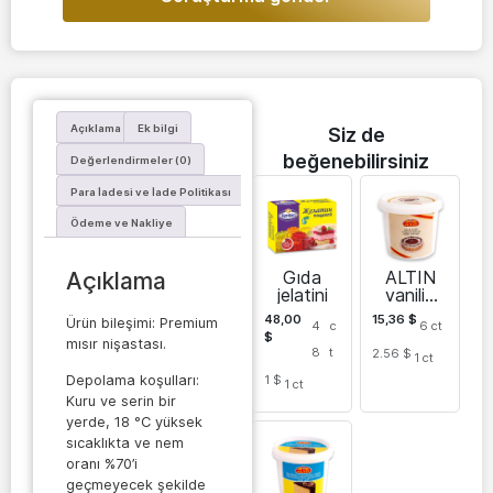
Açıklama
Ek bilgi
Siz de
beğenebilirsiniz
Değerlendirmeler (0)
Para İadesi ve İade Politikası
Ödeme ve Nakliye
Gıda
ALTIN
Açıklama
jelatini
vanilin
tozu
48,00
15,36
$
Ürün bileşimi: Premium
4
c
6
ct
kova
$
mısır nişastası.
içinde
8
t
2.56 $
1
ct
1 $
Depolama koşulları:
1
ct
Kuru ve serin bir
yerde, 18 °C yüksek
sıcaklıkta ve nem
oranı %70’i
geçmeyecek şekilde