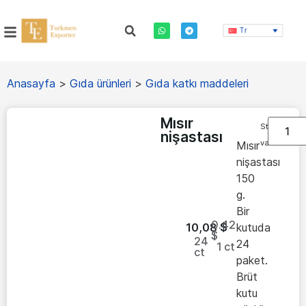
Tr
Anasayfa
>
Gıda ürünleri
>
Gıda katkı maddeleri
Mısır
Stokta
nişastası
var
Mısır
nişastası
150
g.
Bir
0.42
10,08
$
kutuda
$
24
24
1
ct
ct
paket.
Brüt
kutu