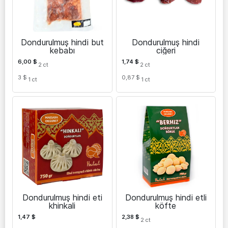
Dondurulmuş hindi but
Dondurulmuş hindi
kebabı
ciğeri
6,00
$
1,74
$
2
ct
2
ct
3 $
0,87 $
1
ct
1
ct
Dondurulmuş hindi eti
Dondurulmuş hindi etli
khinkali
köfte
1,47
$
2,38
$
2
ct