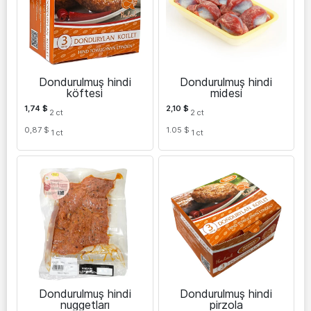
Dondurulmuş hindi
Dondurulmuş hindi
köftesi
midesi
1,74
$
2,10
$
2
ct
2
ct
0,87 $
1.05 $
1
ct
1
ct
Dondurulmuş hindi
Dondurulmuş hindi
nuggetları
pirzola