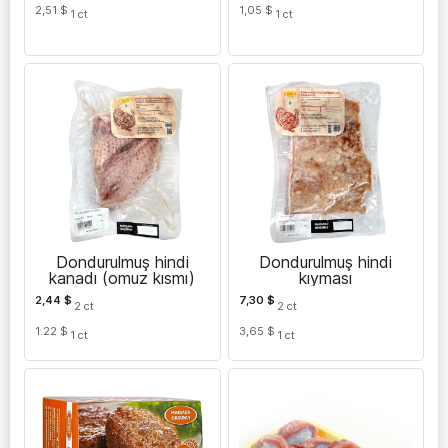
2,51 $
1,05 $
1
ct
1
ct
Dondurulmuş hindi
Dondurulmuş hindi
kanadı (omuz kısmı)
kıyması
2,44
$
7,30
$
2
ct
2
ct
1.22 $
3,65 $
1
ct
1
ct