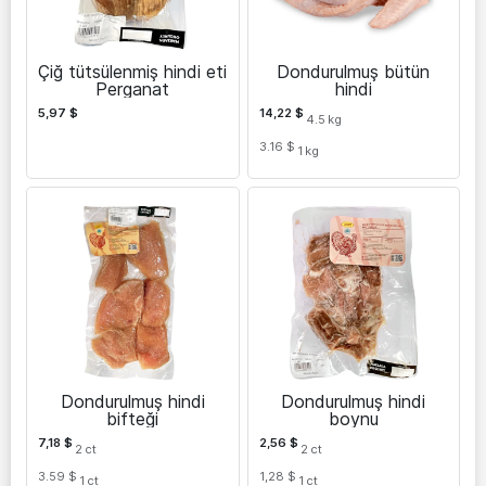
Çiğ tütsülenmiş hindi eti
Dondurulmuş bütün
Perganat
hindi
5,97
$
14,22
$
4.5
kg
3.16 $
1
kg
Dondurulmuş hindi
Dondurulmuş hindi
bifteği
boynu
7,18
$
2,56
$
2
ct
2
ct
3.59 $
1,28 $
1
ct
1
ct