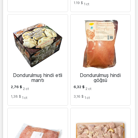
1.19 $
1
ct
Dondurulmuş hindi etli
Dondurulmuş hindi
mantı
göğsü
2,76
$
6,32
$
2
ct
2
ct
1,38 $
3,16 $
1
ct
1
ct