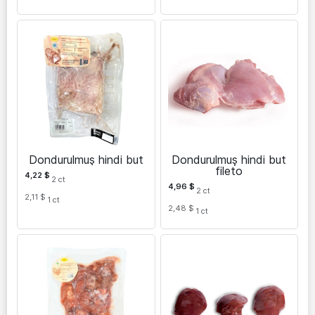
Dondurulmuş hindi but
Dondurulmuş hindi but
fileto
4,22
$
2
ct
4,96
$
2
ct
2,11 $
1
ct
2,48 $
1
ct