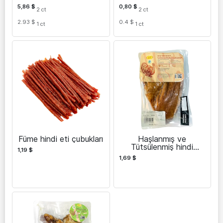
5,86
$
0,80
$
2
ct
2
ct
2.93 $
0.4 $
1
ct
1
ct
Füme hindi eti çubukları
Haşlanmış ve
Tütsülenmiş hindi
1,19
$
kanatları
1,69
$