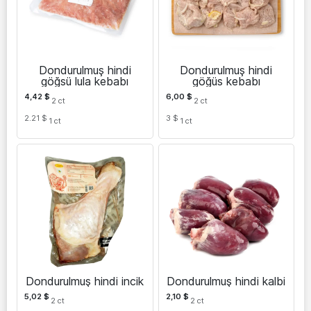
Dondurulmuş hindi
Dondurulmuş hindi
göğsü lula kebabı
göğüs kebabı
4,42
$
6,00
$
2
ct
2
ct
2.21 $
3 $
1
ct
1
ct
Dondurulmuş hindi incik
Dondurulmuş hindi kalbi
5,02
$
2,10
$
2
ct
2
ct