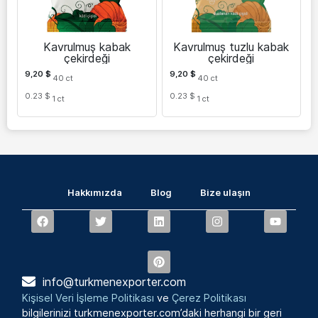
Kavrulmuş kabak
Kavrulmuş tuzlu kabak
çekirdeği
çekirdeği
9,20
$
9,20
$
40
ct
40
ct
0.23 $
0.23 $
1
ct
1
ct
Hakkımızda
Blog
Bize ulaşın
info@turkmenexporter.com
Kişisel Veri İşleme Politikası
ve
Çerez Politikası
bilgilerinizi turkmenexporter.com’daki herhangi bir geri