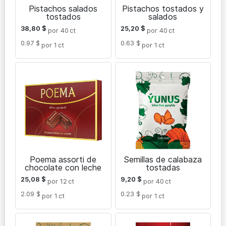
Pistachos salados
Pistachos tostados y
tostados
salados
38,80
$
25,20
$
por 40
ct
por 40
ct
0.97 $
0.63 $
por 1
ct
por 1
ct
Poema assorti de
Semillas de calabaza
chocolate con leche
tostadas
25,08
$
9,20
$
por 12
ct
por 40
ct
2.09 $
0.23 $
por 1
ct
por 1
ct