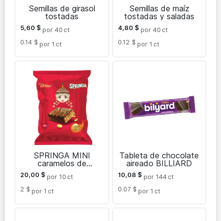
Semillas de girasol
Semillas de maíz
tostadas
tostadas y saladas
5,60
$
4,80
$
por 40
ct
por 40
ct
0.14 $
0.12 $
por 1
ct
por 1
ct
SPRINGA MINI
Tableta de chocolate
caramelos de
aireado BILLIARD
chocolate con
20,00
$
10,08
$
por 10
ct
por 144
ct
cacahuetes y
caramelo
2 $
0.07 $
por 1
ct
por 1
ct