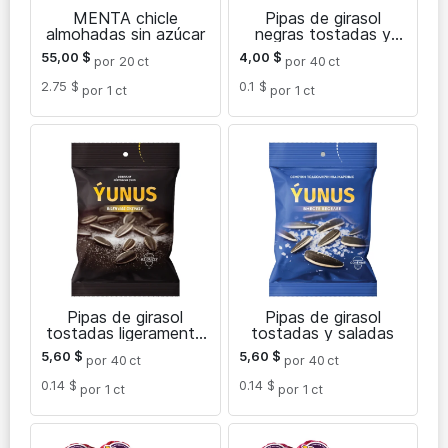
MENTA chicle
Pipas de girasol
almohadas sin azúcar
negras tostadas y
saladas
55,00
$
4,00
$
por 20
ct
por 40
ct
2.75 $
0.1 $
por 1
ct
por 1
ct
Pipas de girasol
Pipas de girasol
tostadas ligeramente
tostadas y saladas
saladas
5,60
$
5,60
$
por 40
ct
por 40
ct
0.14 $
0.14 $
por 1
ct
por 1
ct