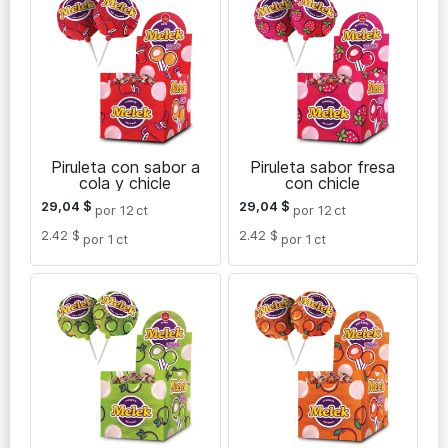
Piruleta con sabor a
Piruleta sabor fresa
cola y chicle
con chicle
29,04
$
29,04
$
por 12
ct
por 12
ct
2.42 $
2.42 $
por 1
ct
por 1
ct