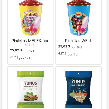
Piruletas MELEK con
Piruletas WELL
chicle
25,02
$
por 6
ct
25,02
$
por 6
ct
4.17 $
por 1
ct
4.17 $
por 1
ct