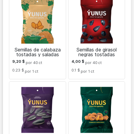
Semillas de calabaza
Semillas de girasol
tostadas y saladas
negras tostadas
9,20
$
4,00
$
por 40
ct
por 40
ct
0.23 $
0.1 $
por 1
ct
por 1
ct