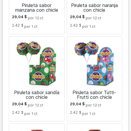
Piruleta sabor
Piruleta sabor naranja
manzana con chicle
con chicle
29,04
$
29,04
$
por 12
ct
por 12
ct
2.42 $
2.42 $
por 1
ct
por 1
ct
Piruleta sabor sandía
Piruleta sabor Tutti-
con chicle
Frutti con chicle
29,04
$
29,04
$
por 12
ct
por 12
ct
2.42 $
2.42 $
por 1
ct
por 1
ct