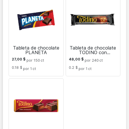
Tableta de chocolate
Tableta de chocolate
PLANETA
TODINO con
huzelnuts
27,00
$
48,00
$
por 150
ct
por 240
ct
0.18 $
0.2 $
por 1
ct
por 1
ct