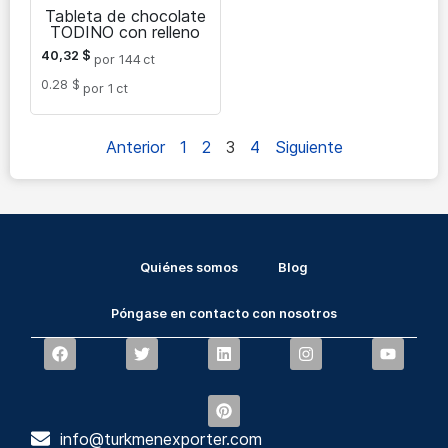
Tableta de chocolate
TODINO con relleno
40,32
$
por 144
ct
0.28 $
por 1
ct
Anterior
1
2
3
4
Siguiente
Quiénes somos
Blog
Póngase en contacto con nosotros
info@turkmenexporter.com