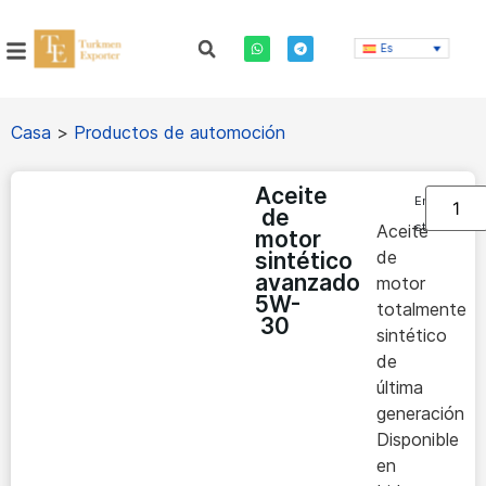
Es
Casa
>
Productos de automoción
Aceite
En
de
stock
Aceite
motor
de
sintético
avanzado
motor
5W-
totalmente
30
sintético
de
última
generación
Disponible
en