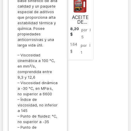
base sintético de alta
calidad y un paquete
especial de aditivos
ACEITE
que proporciona alta
DE
estabilidad térmica y
MOTOR
química. Posee
8,20
por
l
Imperol
propiedades
$
Core HD
5
anticorrosivas y una
E2
1.64
20W50
larga vida útil.
por
l
$
1
– Viscosidad
cinemática a 100 °C,
en mm²/s,
comprendida entre
9,3 y 12,6
– Viscosidad dinámica
a -30 °C, en MPa·s,
no superior a 6600
– Índice de
viscosidad, no inferior
a 145
– Punto de fluidez: °C,
no superior a -35
– Punto de