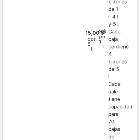
bidones
de 1
l, 4 l
y 5 l
3 $
Cada
15,00
$
por
por
caja
1
5
l
contiene
l
4
bidones
de 5
l
Cada
palé
tiene
capacidad
para
70
cajas
de