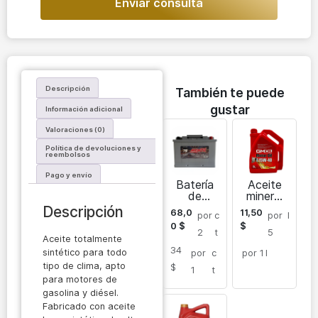
Enviar consulta
Descripción
También te puede
gustar
Información adicional
Valoraciones (0)
Política de devoluciones y
reembolsos
Pago y envío
Batería
Aceite
de
mineral
plomo-
para
Descripción
68,0
11,50
por
c
por
l
ácido
motores
0
$
$
para
de
2
t
5
Aceite totalmente
automóv
gasolina
34
iles
y diésel
sintético para todo
por
c
por 1
l
Menzil
SAE
tipo de clima, apto
$
1
t
12 V 75
15W-40
para motores de
Ah
gasolina y diésel.
Fabricado con aceite