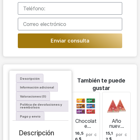
Enviar consulta
Descripción
También te puede
gustar
Información adicional
Valoraciones (0)
Política de devoluciones y
reembolsos
Pago y envío
Chocolat
Año
e
nuevo
aireado
SPRING
Descripción
16,5
15,1
por
c
por
c
ATOM
A &
6
$
2
$