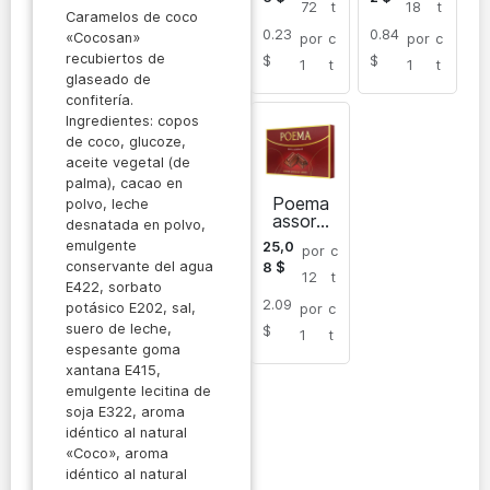
TOWER
72
t
18
t
Caramelos de coco
chocolat
0.23
0.84
inas
«Cocosan»
por
c
por
c
recubiertos de
$
$
1
t
1
t
glaseado de
confitería.
Ingredientes: copos
de coco, glucoze,
aceite vegetal (de
palma), cacao en
Poema
polvo, leche
assorti
desnatada en polvo,
de
emulgente
25,0
por
c
chocolat
conservante del agua
8
$
e con
12
t
E422, sorbato
leche
2.09
potásico E202, sal,
por
c
suero de leche,
$
1
t
espesante goma
xantana E415,
emulgente lecitina de
soja E322, aroma
idéntico al natural
«Coco», aroma
idéntico al natural