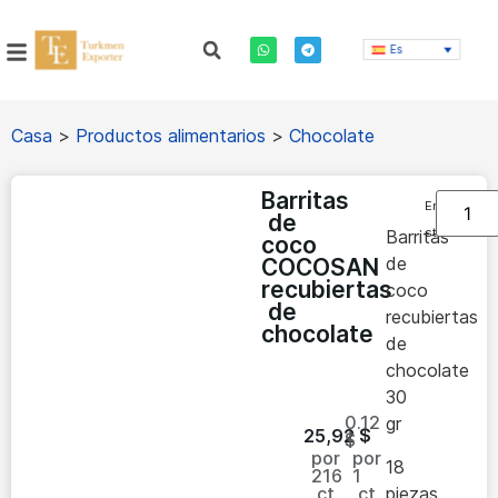
Es
Casa
>
Productos alimentarios
>
Chocolate
Barritas
En
de
stock
Barritas
coco
de
COCOSAN
recubiertas
coco
de
recubiertas
chocolate
de
chocolate
30
0.12
gr
25,92
$
$
por
por
18
216
1
ct
ct
piezas