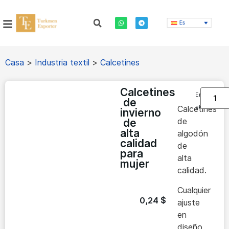
Es
Casa
>
Industria textil
>
Calcetines
Calcetines
En
de
stock
Calcetines
invierno
de
de
alta
algodón
calidad
de
para
alta
mujer
calidad.
Cualquier
0,24
$
ajuste
en
diseño,