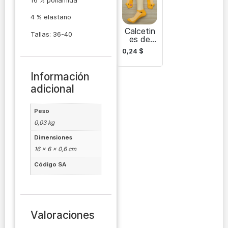
todos
16 % poliamida
los días
4 % elastano
Calcetin
Tallas: 36-40
es de
mujer
0,24
$
No-
Show
para
Información
zapatilla
adicional
s y
mocasin
es
Peso
0,03 kg
Dimensiones
16 × 6 × 0,6 cm
Código SA
Valoraciones