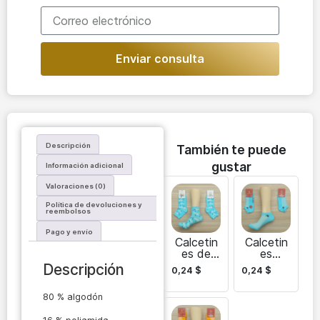
Enviar consulta
Descripción
También te puede
gustar
Información adicional
Valoraciones (0)
Política de devoluciones y
reembolsos
Pago y envío
Calcetin
Calcetin
es de
es
mujer
peludos
Descripción
0,24
$
0,24
$
asequible
de mujer
s
para
80 % algodón
Multipac
estar por
k para
casa