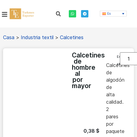
Es
Casa
>
Industria textil
>
Calcetines
Calcetines
En
de
stock
Calcetines
hombre
de
al
por
algodón
mayor
de
alta
calidad.
2
pares
por
0,38
$
paquete