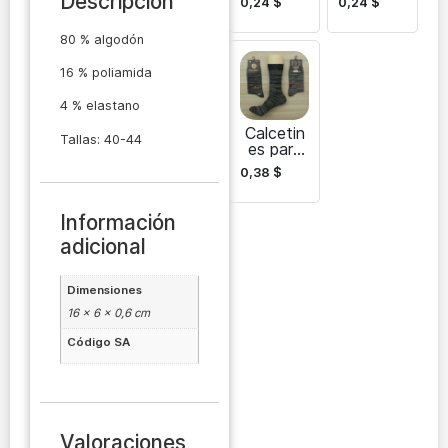
Descripción
0,24
$
0,24
$
s
Nuevo
deportiv
para
80 % algodón
os
mujer –
transpira
Perfecto
bles para
s para
16 % poliamida
mujer
las
celebraci
4 % elastano
ones
Calcetin
Tallas: 40-44
es para
hombre
0,38
$
Batly-
Gadam
Información
adicional
Dimensiones
16 × 6 × 0,6 cm
Código SA
Valoraciones