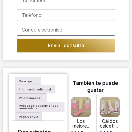
Enviar consulta
Descripción
También te puede
gustar
Información adicional
Valoraciones (0)
Política de devoluciones y
reembolsos
Pago y envío
Los
Cálidos
mejores
calcetine
calcetine
s de Año