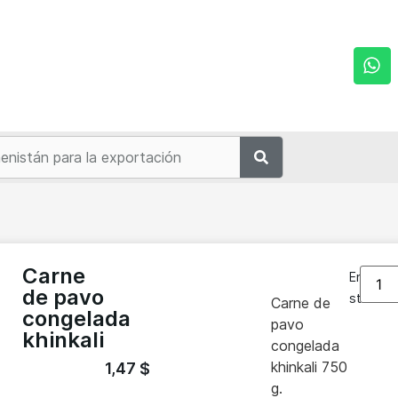
n
Carne
En
de pavo
stock
Carne de
congelada
pavo
khinkali
congelada
khinkali 750
1,47
$
g.