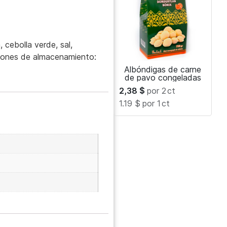
 cebolla verde, sal,
ciones de almacenamiento:
Albóndigas de carne
de pavo congeladas
2,38
$
por 2
ct
1.19 $
por 1
ct