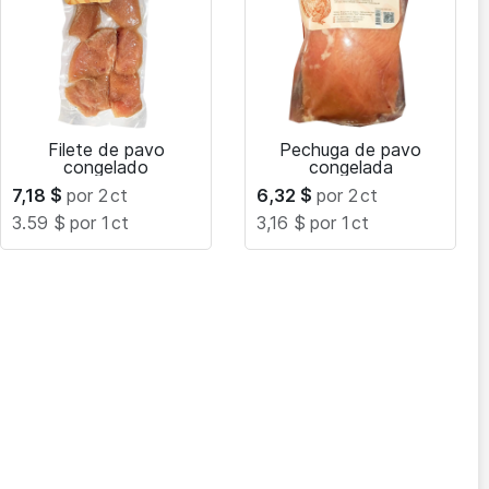
Filete de pavo
Pechuga de pavo
congelado
congelada
7,18
$
por 2
ct
6,32
$
por 2
ct
3.59 $
por 1
ct
3,16 $
por 1
ct