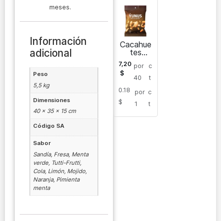
meses.
Información
Cacahue
adicional
tes
salados
7,20
por
c
tostado
$
Peso
s
40
t
5,5 kg
0.18
por
c
Dimensiones
$
1
t
40 × 35 × 15 cm
Código SA
Sabor
Sandía, Fresa, Menta
verde, Tutti-Frutti,
Cola, Limón, Mojido,
Naranja, Pimienta
menta