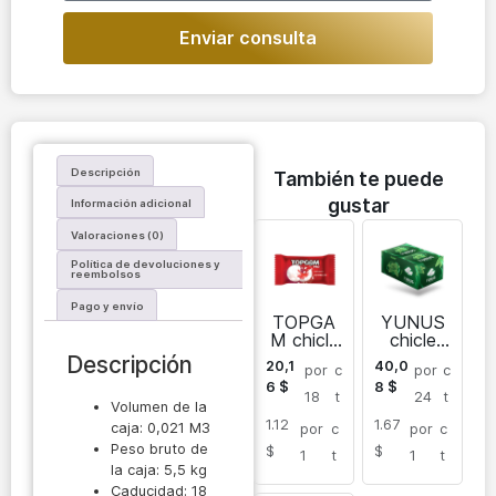
Enviar consulta
Descripción
También te puede
gustar
Información adicional
Valoraciones (0)
Política de devoluciones y
reembolsos
Pago y envío
TOPGA
YUNUS
M chicle
chicle
dragee
blister
Descripción
20,1
40,0
por
c
por
c
con
sin
6
$
8
$
azúcar
azúcar
18
t
24
t
Volumen de la
1.12
1.67
caja: 0,021 M3
por
c
por
c
Peso bruto de
$
$
1
t
1
t
la caja: 5,5 kg
Caducidad: 18