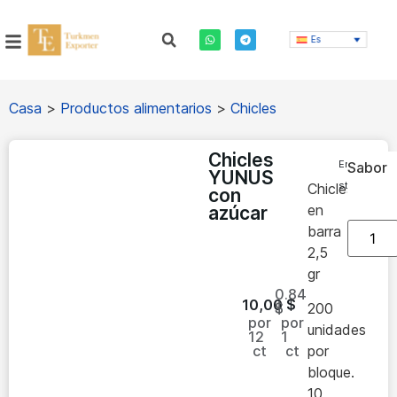
Es
Casa
>
Productos alimentarios
>
Chicles
Chicles
En
Sabor
YUNUS
stock
Chicles
con
en
azúcar
barra
2,5
gr
0.84
10,00
$
$
200
por
por
unidades
12
1
ct
ct
por
bloque.
10