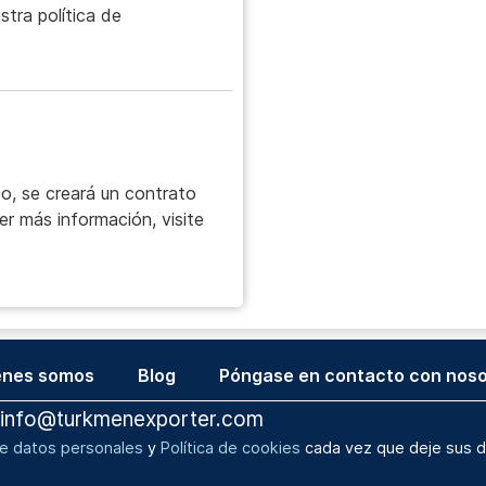
tra política de
o, se creará un contrato
er más información, visite
énes somos
Blog
Póngase en contacto con noso
info@turkmenexporter.com
de datos personales
y
Política de cookies
cada vez que deje sus d