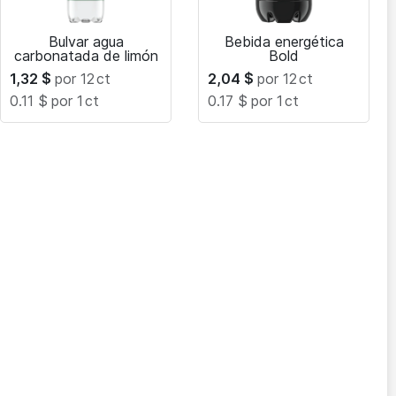
Bulvar agua
Bebida energética
carbonatada de limón
Bold
1,32
$
por 12
ct
2,04
$
por 12
ct
0.11 $
por 1
ct
0.17 $
por 1
ct