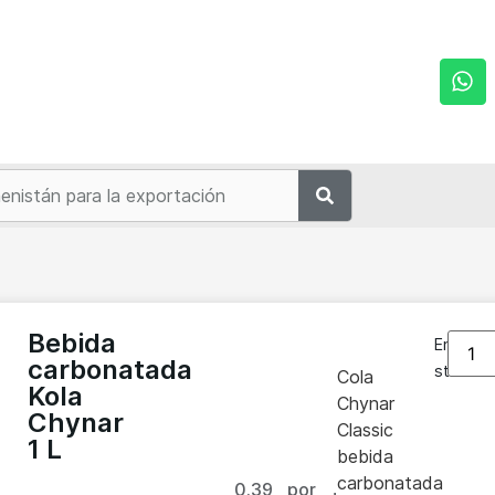
n
Bebida
En
carbonatada
stock
Cola
Kola
Chynar
Chynar
Classic
1 L
bebida
carbonatada
0.39
por