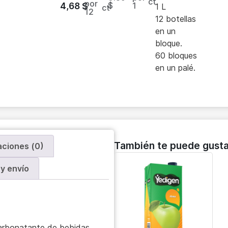
ct
por
$
1
4,68
$
1 L
ct
12
12 botellas
en un
bloque.
60 bloques
en un palé.
También te puede gusta
aciones (0)
y envío
 carbonatante de bebidas