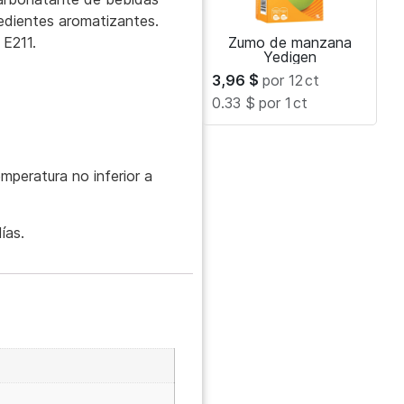
edientes aromatizantes.
 E211.
Zumo de manzana
Yedigen
3,96
$
por 12
ct
0.33 $
por 1
ct
peratura no inferior a
ías.