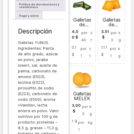
Política de devoluciones y
reembolsos
Pago y envío
Galletas
Galletas
de
de
azúcar
azúcar
Descripción
4,0
3,51
por
c
por
k
envasad
MELEK
0
$
$
as
40
t
3
g
Galletas YUNUS.
YUNUS
0.1
1.17
Ingredientes: Pasta
por
c
por
k
de alto grado, azúcar
$
$
1
t
1
g
en polvo, jarabe
inwert, sal, aceite de
palma, carbonato de
amonio (E503),
lecitina (E322),
pirosulfito de sodio
Galletas
(E223), carbonato de
MELEK
sodio (E500), aroma
«Vainilla», leche
3,00
por
k
entera en polvo. Valor
$
3
g
nutritivo por 100 g de
1 $
producto: proteínas –
por
kg
8,5 g, grasas – 11,3 g,
1
hidratos de carbono –