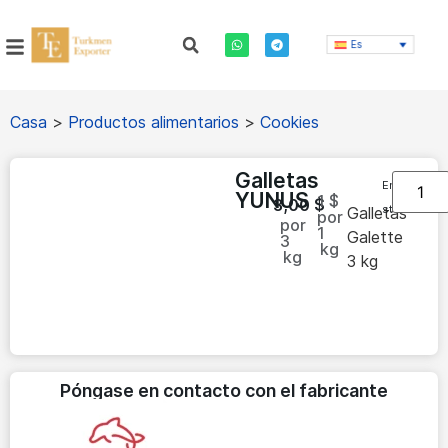
Es
Casa
>
Productos alimentarios
>
Cookies
Galletas
En
YUNUS
1 $
3,00
$
stock
Galletas
por
por
1
Galette
3
kg
kg
3 kg
Póngase en contacto con el fabricante