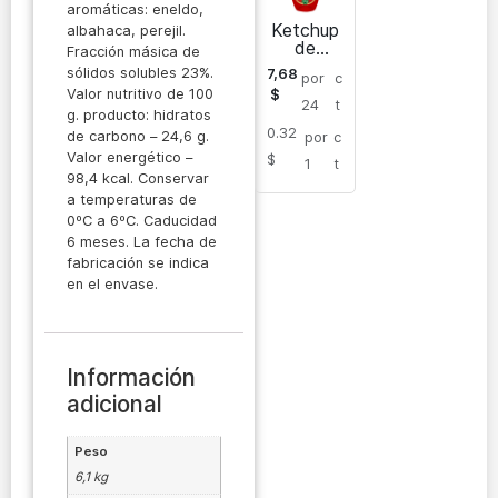
aromáticas: eneldo,
Ketchup
albahaca, perejil.
de
Fracción másica de
tomate
sólidos solubles 23%.
7,68
por
c
Dayhan
Valor nutritivo de 100
$
270 gr
24
t
g. producto: hidratos
0.32
de carbono – 24,6 g.
por
c
Valor energético –
$
1
t
98,4 kcal. Conservar
a temperaturas de
0ºC a 6ºC. Caducidad
6 meses. La fecha de
fabricación se indica
en el envase.
Información
adicional
Peso
6,1 kg