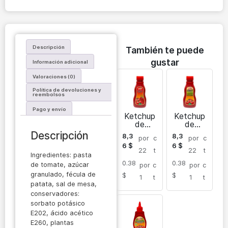
Descripción
También te puede
gustar
Información adicional
Valoraciones (0)
Política de devoluciones y
reembolsos
Pago y envío
Ketchup
Ketchup
de
de
tomate
tomate
Descripción
8,3
8,3
por
c
por
c
picante
Dayhan
6
$
6
$
Dayhan
350 gr
22
t
22
t
Ingredientes: pasta
350 gr
0.38
0.38
de tomate, azúcar
por
c
por
c
granulado, fécula de
$
$
1
t
1
t
patata, sal de mesa,
conservadores:
sorbato potásico
E202, ácido acético
E260, plantas