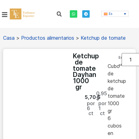
Es
Casa
>
Productos alimentarios
>
Ketchup de tomate
Ketchup
En
de
stock
Cubo
tomate
de
Dayhan
1000
ketchup
gr
de
0.95
tomate
5,70
$
$
por
por
1000
6
1
gr
ct
ct
6
cubos
en