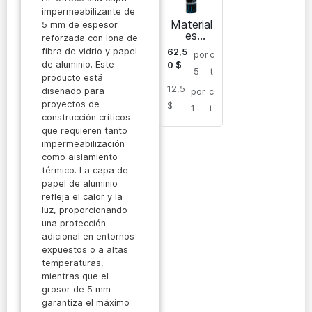
impermeabilizante de
Material
5 mm de espesor
es
reforzada con lona de
imperme
fibra de vidrio y papel
62,5
por
c
abilizant
de aluminio. Este
0
$
es a
5
t
producto está
base de
12,5
betún
diseñado para
por
c
isogam
proyectos de
$
1
t
construcción críticos
que requieren tanto
impermeabilización
como aislamiento
térmico. La capa de
papel de aluminio
refleja el calor y la
luz, proporcionando
una protección
adicional en entornos
expuestos o a altas
temperaturas,
mientras que el
grosor de 5 mm
garantiza el máximo