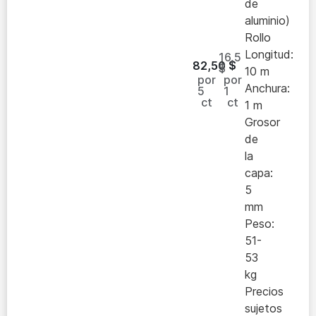
de
aluminio)
Rollo
Longitud:
16,5
82,50
$
$
10 m
por
por
Anchura:
5
1
ct
ct
1 m
Grosor
de
la
capa:
5
mm
Peso:
51-
53
kg
Precios
sujetos