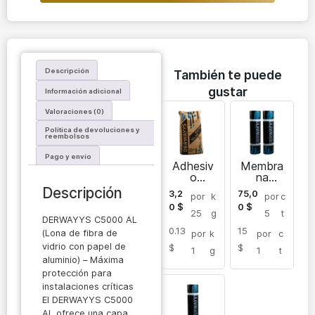
Descripción
También te puede
gustar
Información adicional
Valoraciones (0)
Política de devoluciones y
reembolsos
Pago y envío
Adhesiv
Membra
o
na
parabald
bitumino
Descripción
3,2
75,0
por
k
por
c
osas
sa
0
$
0
$
imperme
25
g
5
t
DERWAYYS C5000 AL
abilizant
0.13
15
e en rollo
(Lona de fibra de
por
k
por
c
membran
vidrio con papel de
$
$
1
g
1
t
a para
aluminio) – Máxima
tejados
protección para
4 mm
instalaciones críticas
El DERWAYYS C5000
AL ofrece una capa