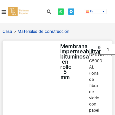
Es
Casa
>
Materiales de construcción
Membrana
En
impermeabilizante
stock
DERWAYYS
bituminosa
C5000
en
rollo
AL
5
(lona
mm
de
fibra
de
vidrio
con
papel