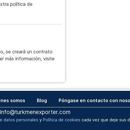
tra política de
o, se creará un contrato
er más información, visite
énes somos
Blog
Póngase en contacto con noso
info@turkmenexporter.com
de datos personales
y
Política de cookies
cada vez que deje sus d