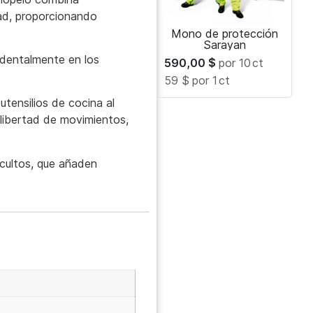
edad, proporcionando
Mono de protección
Sarayan
identalmente en los
590,00
$
por 10
ct
59 $
por 1
ct
utensilios de cocina al
 libertad de movimientos,
ocultos, que añaden