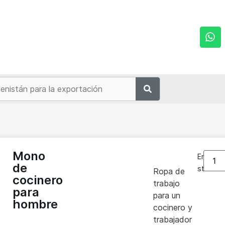
n
Mono
En
de
stock
Ropa de
cocinero
trabajo
para
para un
hombre
cocinero y
trabajador