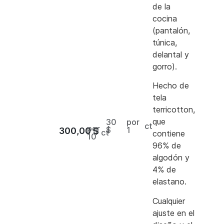
de la
cocina
(pantalón,
túnica,
delantal y
gorro).
Hecho de
tela
terricotton,
que
30
por
ct
por
$
1
300,00
$
ct
contiene
10
96% de
algodón y
4% de
elastano.
Cualquier
ajuste en el