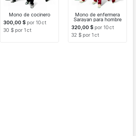
Mono de cocinero
Mono de enfermera
Sarayan para hombre
300,00
$
por 10
ct
320,00
$
por 10
ct
30 $
por 1
ct
32 $
por 1
ct