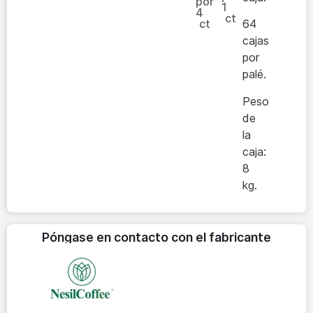
por
1
4
ct
ct
64
cajas
por
palé.
Peso
de
la
caja:
8
kg.
Póngase en contacto con el fabricante