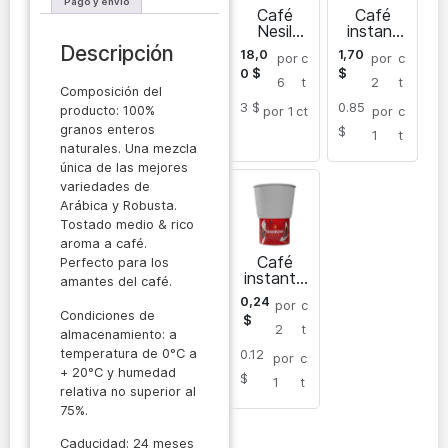
Pago y envío
Café
Café
Nesil
instant
Latte «3
áneo 3
Descripción
18,0
1,70
por
c
por
c
en 1»
en 1
0
$
$
Cappucci
6
t
2
t
Composición del
no
3 $
0.85
producto: 100%
por 1
ct
por
c
granos enteros
$
1
t
naturales. Una mezcla
única de las mejores
variedades de
Arábica y Robusta.
Tostado medio & rico
aroma a café.
Café
Perfecto para los
instantá
amantes del café.
neo
0,24
por
c
Latte en
Condiciones de
$
vaso de
2
t
almacenamiento: a
plástico
temperatura de 0°C a
0.12
por
c
+ 20°C y humedad
$
1
t
relativa no superior al
75%.
Caducidad: 24 meses