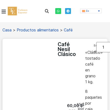
Es
Casa
>
Productos alimentarios
>
Café
Café
En
Nesil
stock
«Clásico»
Clásico
tostado
café
en
grano
1 kg.
8
paquetes
por
15 $
60,00
$
por
caja.