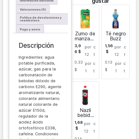
gustar
Información adicional
Valoraciones (0)
Política de devoluciones y
reembolsos
Pago y envío
Zumo de
Té negro
manzana
Buzz
Yedigen
Descripción
3,9
1,56
por
c
por
c
6
$
$
12
t
12
t
Ingredientes: agua
0.33
0.13
potable purificada,
por
c
por
c
azúcar, gas para la
$
$
1
t
1
t
carbonatación de
bebidas dióxido de
carbono E290, agente
aromatizante natural,
colorante alimentario
natural colorante de
Nazli
azúcar E150d,
bebida
regulador de la
carbonat
acidez ácido
1,68
por
c
ada sin
ortofosfórico E338,
$
alcohol
12
t
cafeína. Condiciones
0.14