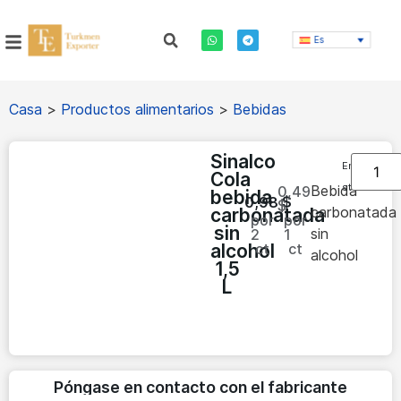
Es
Casa
>
Productos alimentarios
>
Bebidas
Sinalco
En
Cola
stock
Bebida
0,49
bebida
0,98
$
$
carbonatada
carbonatada
por
por
sin
sin
2
1
alcohol
ct
ct
alcohol
1,5
L
Póngase en contacto con el fabricante