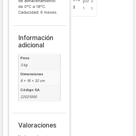
de almacenamiento:
por
c
de 0°C a 18°C.
$
1
t
Caducidad: 6 meses.
Información
adicional
Peso
3 kg
Dimensiones
8 × 16 × 32 cm
Código SA
22021000
Valoraciones