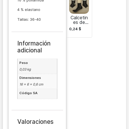
todos
16 % poliamida
los días
4 % elastano
Calcetin
Tallas: 36-40
es de
vestir sin
0,24
$
costuras
para
mujer,
Información
cómodo
adicional
s
durante
todo el
día
Peso
0,03 kg
Dimensiones
16 × 6 × 0,6 cm
Código SA
Valoraciones