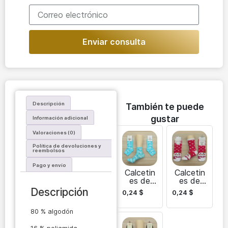
Enviar consulta
Descripción
También te puede
gustar
Información adicional
Valoraciones (0)
Política de devoluciones y
reembolsos
Pago y envío
Calcetin
Calcetin
es de
es de
mujer
invierno
Descripción
0,24
$
0,24
$
asequible
de alta
s
calidad
80 % algodón
Multipac
para
k para
mujer