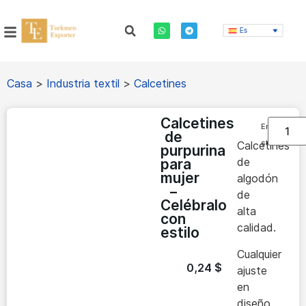
Es
Casa
>
Industria textil
>
Calcetines
Calcetines
En
de
stock
Calcetines
purpurina
de
para
mujer
algodón
–
de
Celébralo
alta
con
calidad.
estilo
Cualquier
0,24
$
ajuste
en
diseño,