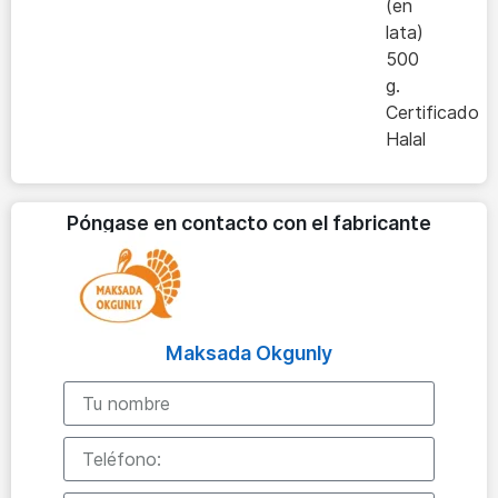
(en
lata)
500
g.
Certificado
Halal
Póngase en contacto con el fabricante
Maksada Okgunly