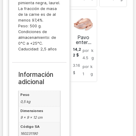
pimienta negra, laurel.
La fracción de masa
de la carne es de al
menos 97,4%.
Peso: 500 g.
Condiciones de
Pavo
almacenamiento: de
entero
0°C a +25°C.
congelad
Caducidad: 2,5 años
14,2
por
k
o
2
$
4.5
g
3.16
por
k
$
Información
1
g
adicional
Peso
0,5 kg
Dimensiones
9 × 9 × 12 cm
Código SA
160231190