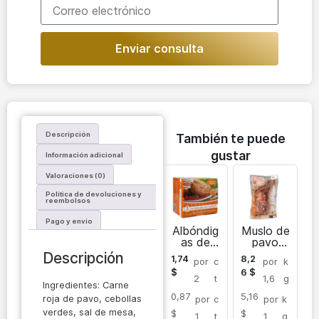
Enviar consulta
Descripción
También te puede
gustar
Información adicional
Valoraciones (0)
Política de devoluciones y
reembolsos
Pago y envío
Albóndig
Muslo de
as de
pavo
pavo
congelad
Descripción
1,74
8,2
por
c
por
k
congelad
o en
$
6
$
as
adobo
2
t
1,6
g
Ingredientes: Carne
0,87
5,16
roja de pavo, cebollas
por
c
por
k
verdes, sal de mesa,
$
$
1
t
1
g