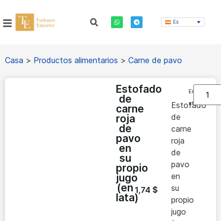
Es
Casa
>
Productos alimentarios
>
Carne de pavo
Estofado
En
de
stock
Estofado
carne
de
roja
de
carne
pavo
roja
en
de
su
pavo
propio
en
jugo
(en
su
1,74
$
lata)
propio
jugo