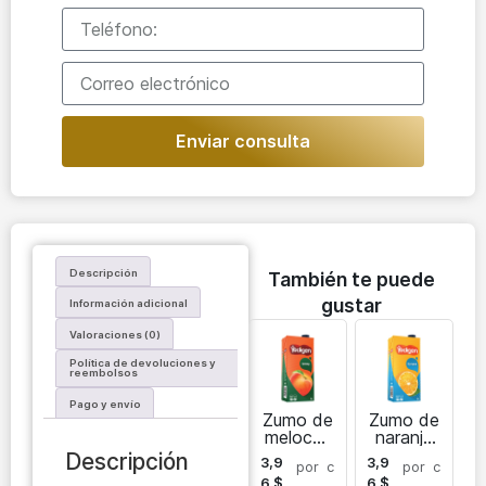
Enviar consulta
Descripción
También te puede
gustar
Información adicional
Valoraciones (0)
Política de devoluciones y
reembolsos
Pago y envío
Zumo de
Zumo de
melocot
naranja
ón
Yedigen
Descripción
3,9
3,9
por
c
por
c
Yedigen
6
$
6
$