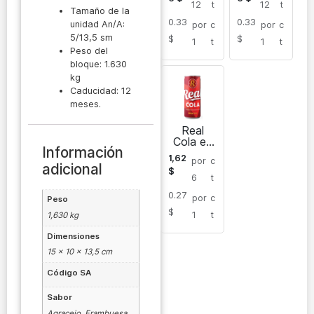
12
t
12
t
Tamaño de la
0.33
0.33
unidad An/A:
por
c
por
c
5/13,5 sm
$
$
1
t
1
t
Peso del
bloque: 1.630
kg
Caducidad: 12
meses.
Real
Cola en
Información
lata
1,62
por
c
adicional
$
6
t
0.27
por
c
Peso
$
1
t
1,630 kg
Dimensiones
15 × 10 × 13,5 cm
Código SA
Sabor
Agracejo, Frambuesa