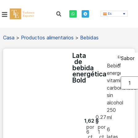
Es
Casa
>
Productos alimentarios
>
Bebidas
Lata
En
Sabor
de
stock
Bebida
bebida
energética
energética
Bold
vitaminada
carbonatada
sin
alcohol
250
0.27
ml
1,62
$
$
por
por
6
6
1
ct
ct
latas