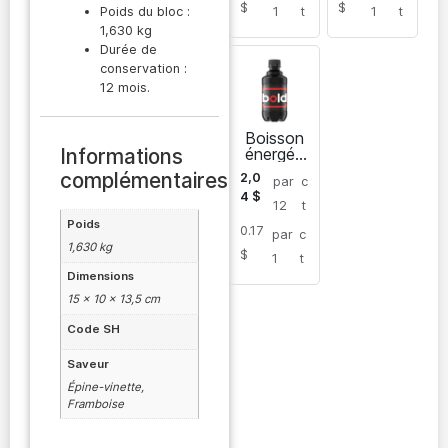
$
$
1
t
1
t
Poids du bloc :
1,630 kg
Durée de
conservation :
12 mois.
Boisson
énergéti
Informations
que Bold
complémentaires
2,0
par
c
4
$
12
t
Poids
0.17
par
c
1,630 kg
$
1
t
Dimensions
15 × 10 × 13,5 cm
Code SH
Saveur
Épine-vinette,
Framboise