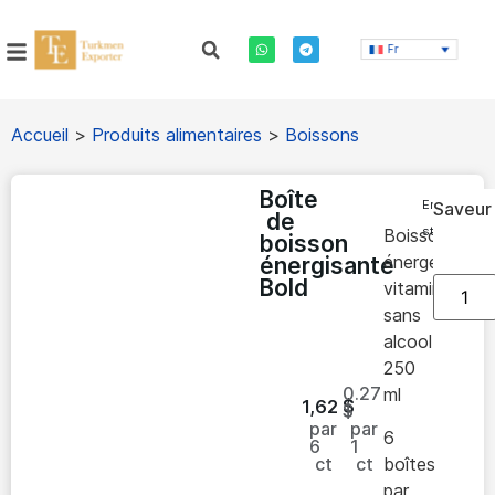
Fr
Accueil
>
Produits alimentaires
>
Boissons
Boîte
En
Saveur
de
stock
Boisson
boisson
énergétique
énergisante
Bold
vitaminée
sans
alcool
250
0.27
ml
1,62
$
$
par
par
6
6
1
ct
ct
boîtes
par