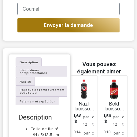
Envoyer la demande
Description
Vous pouvez
également aimer
Informations
complémentaires
Avis (0)
Politique de remboursement
et de retour
Paiement et expédition
Nazli
Bold
boisson
boisson
gazeuse
vitaminé
1,68
1,56
Description
par
c
par
c
non
e
$
$
alcoolisé
12
t
12
t
e
Taille de l’unité
0.14
0.13
par
c
par
c
L/H : 5/13,5 sm