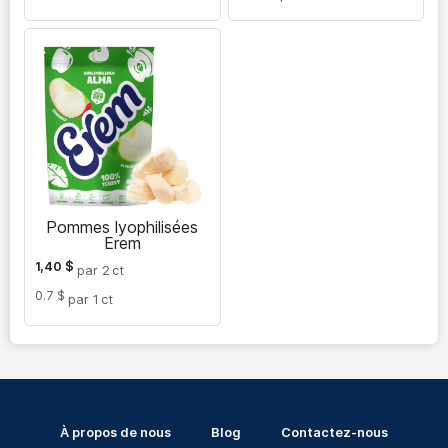
Pommes lyophilisées
Erem
1,40
$
par 2
ct
0.7 $
par 1
ct
À propos de nous
Blog
Contactez-nous