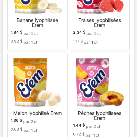
Banane lyophilisée
Fraises lyophilisées
Erem
Erem
1,84
$
2,34
$
par 2
ct
par 2
ct
0.92 $
1.17 $
par 1
ct
par 1
ct
Melon lyophilisé Erem
Pêches lyophilisées
Erem
1,36
$
par 2
ct
1,44
$
par 2
ct
0.68 $
par 1
ct
0.72 $
par 1
ct