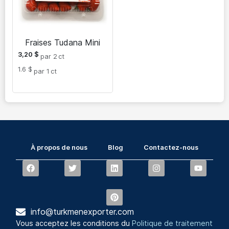
Fraises Tudana Mini
3,20
$
par 2
ct
1.6 $
par 1
ct
À propos de nous
Blog
Contactez-nous
info@turkmenexporter.com
Vous acceptez les conditions du
Politique de traitement