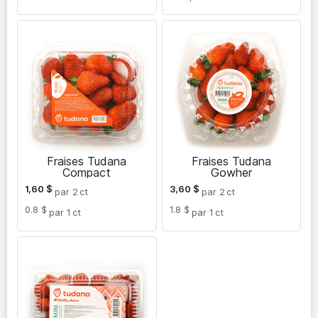
Fraises Tudana
Fraises Tudana
Compact
Gowher
1,60
$
3,60
$
par 2
ct
par 2
ct
0.8 $
1.8 $
par 1
ct
par 1
ct