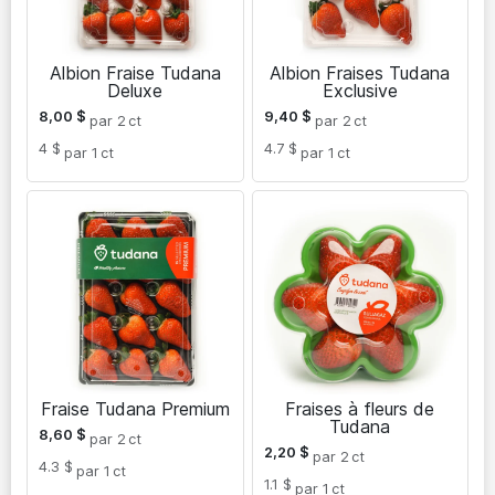
Albion Fraise Tudana
Albion Fraises Tudana
Deluxe
Exclusive
8,00
$
9,40
$
par 2
ct
par 2
ct
4 $
4.7 $
par 1
ct
par 1
ct
Fraise Tudana Premium
Fraises à fleurs de
Tudana
8,60
$
par 2
ct
2,20
$
par 2
ct
4.3 $
par 1
ct
1.1 $
par 1
ct