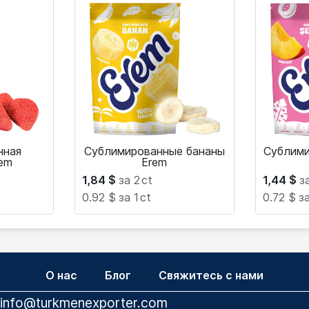
нная
Сублимированные бананы
Сублими
rem
Erem
1,84
$
за 2
ct
1,44
$
з
0.92 $
за 1
ct
0.72 $
за
О нас
Блог
Свяжитесь с нами
info@turkmenexporter.com