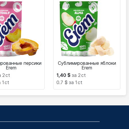
рованные персики
Сублимированные яблоки
Erem
Erem
а 2
ct
1,40
$
за 2
ct
 1
ct
0.7 $
за 1
ct