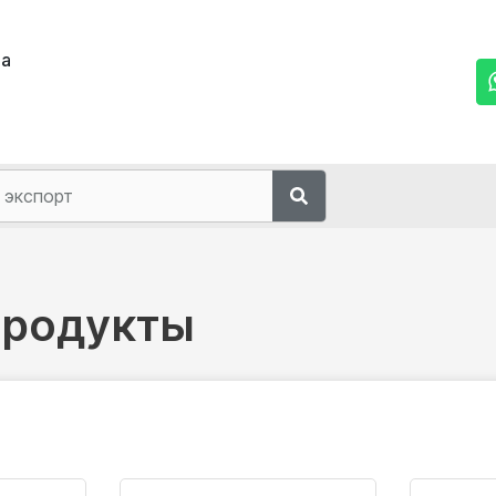
ма
продукты