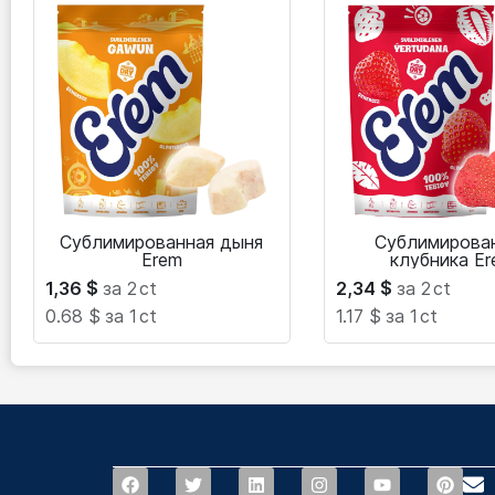
Сублимированная дыня
Сублимирова
Erem
клубника E
1,36
$
за 2
ct
2,34
$
за 2
ct
0.68 $
за 1
ct
1.17 $
за 1
ct