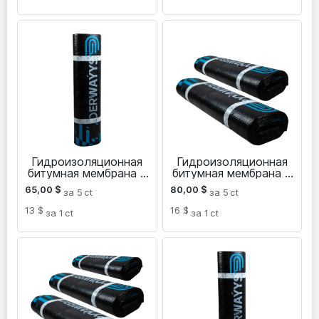
Гидроизоляционная
Гидроизоляционная
битумная мембрана с
битумная мембрана с
алюминиевой
алюминиевой
65,00
$
80,00
$
за 5
ct
за 5
ct
фольгой
фольгой 4 мм
13 $
16 $
за 1
ct
за 1
ct