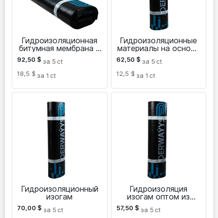
Гидроизоляционная
Гидроизоляционные
битумная мембрана с
материалы на основе
алюминиевой
битумного изогама
92,50
$
62,50
$
за 5
ct
за 5
ct
фольгой 5 мм
18,5 $
12,5 $
за 1
ct
за 1
ct
Гидроизоляционный
Гидроизоляция
изогам
изогам оптом из
Туркменистана
70,00
$
57,50
$
за 5
ct
за 5
ct