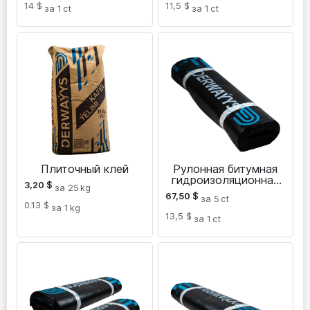
14 $
11,5 $
за 1
ct
за 1
ct
Плиточный клей
Рулонная битумная
гидроизоляционная
3,20
$
за 25
kg
мембрана
67,50
$
за 5
ct
0.13 $
за 1
kg
13,5 $
за 1
ct