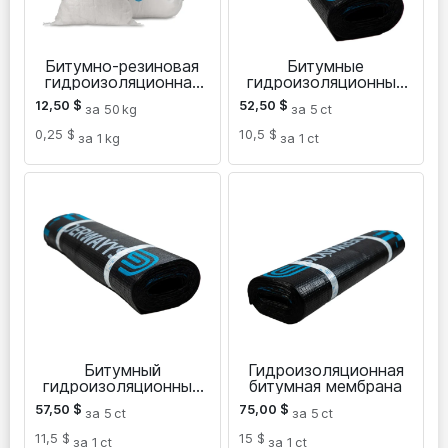
Битумно-резиновая
Битумные
гидроизоляционная
гидроизоляционные
мастика
материалы Izogam
12,50
$
52,50
$
за 50
kg
за 5
ct
0,25 $
10,5 $
за 1
kg
за 1
ct
Битумный
Гидроизоляционная
гидроизоляционный
битумная мембрана
материал Изогам
57,50
$
75,00
$
за 5
ct
за 5
ct
11,5 $
15 $
за 1
ct
за 1
ct