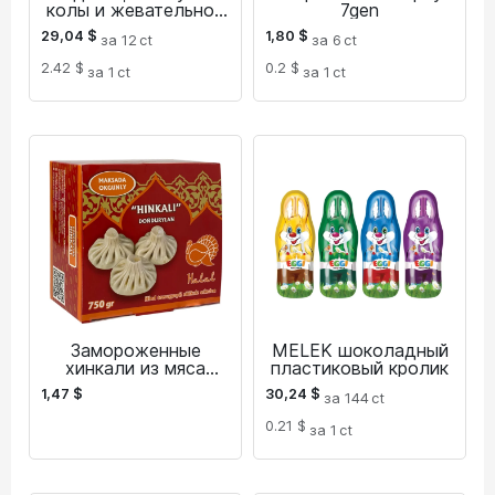
колы и жевательной
7gen
резинкой
29,04
$
1,80
$
за 12
ct
за 6
ct
2.42 $
0.2 $
за 1
ct
за 1
ct
Замороженные
MELEK шоколадный
хинкали из мяса
пластиковый кролик
индейки
1,47
$
30,24
$
за 144
ct
0.21 $
за 1
ct