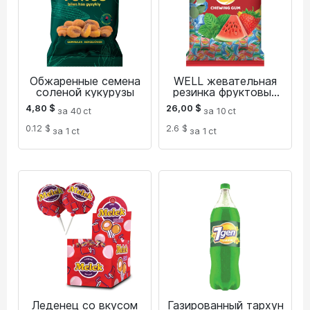
Обжаренные семена
WELL жевательная
соленой кукурузы
резинка фруктовый
микс
4,80
$
26,00
$
за 40
ct
за 10
ct
0.12 $
2.6 $
за 1
ct
за 1
ct
Леденец со вкусом
Газированный тархун