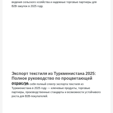
ведения сельского хозяйства и надежные торговые партнеры для
B2B-закупок в 2025 году.
Экспорт текстиля из Туркменистана 2025:
Полное руководство по процветающей
отрасли
Откройте для себя полный спектр экспорта текстиля из
Туркменистана в 2025 году — ключевые продукты, торговые
партнеры, производственные стандарты и возможности устойчивого
роста для B2B-покупателей.