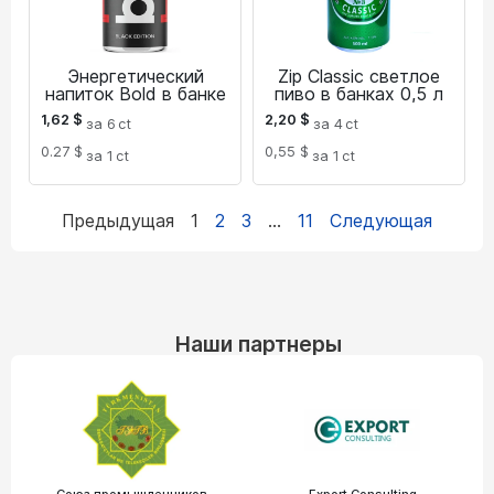
Энергетический
Zip Classic светлое
напиток Bold в банке
пиво в банках 0,5 л
1,62
$
2,20
$
за 6
ct
за 4
ct
0.27 $
0,55 $
за 1
ct
за 1
ct
Предыдущая
1
2
3
…
11
Следующая
Наши партнеры
Союз промышленников
Export Consulting