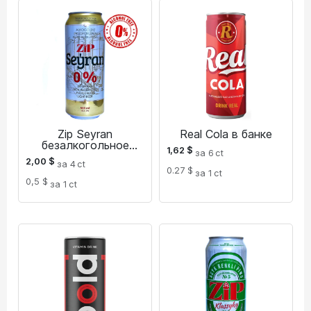
Zip Seyran
Real Cola в банке
безалкогольное
1,62
$
за 6
ct
светлое пиво в
2,00
$
за 4
ct
банках 0,5 л
0.27 $
за 1
ct
0,5 $
за 1
ct