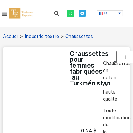
Fr
Accueil
>
Industrie textile
>
Chaussettes
Chaussettes
En
pour
stock
Chaussettes
femmes
en
fabriquées
au
coton
Turkménistan
de
haute
qualité.
Toute
modification
de
0,24
$
la