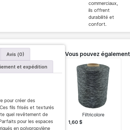
commerciaux,
ils offrent
durabilité et
confort.
Vous pouvez également
Avis (0)
iement et expédition
re pour créer des
es fils frisés et texturés
orte quel revêtement de
Filtricolore
 Parfaits pour les espaces
1,60
$
briqués en polypropylène