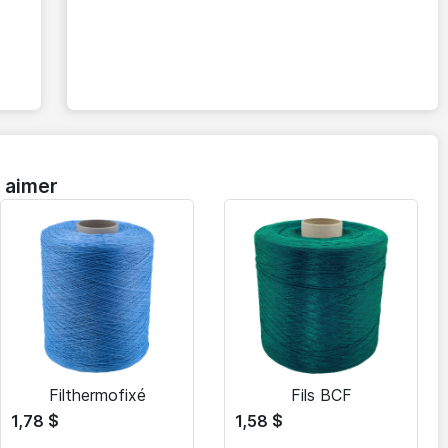
 aimer
Filthermofixé
Fils BCF
1,78
$
1,58
$