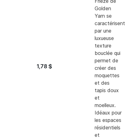
Frieze de
Golden
Yarn se
caractérisent
par une
luxueuse
texture
bouclée qui
permet de
1,78
$
créer des
moquettes
et des
tapis doux
et
moelleux.
Idéaux pour
les espaces
résidentiels
et