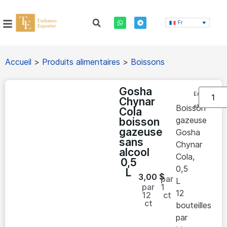
Fr
Accueil
>
Produits alimentaires
>
Boissons
Gosha
En
Chynar
stock
Boisson
Cola
gazeuse
boisson
gazeuse
Gosha
sans
Chynar
alcool
Cola,
0,5
0,5
L
3,00
$
par
L
par
1
12
12
ct
ct
bouteilles
par