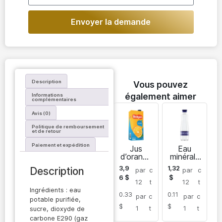
Envoyer la demande
Description
Vous pouvez
également aimer
Informations
complémentaires
Avis (0)
Politique de remboursement
et de retour
Paiement et expédition
Jus
Eau
d’orange
minérale
Yedigen
Bulvar
3,9
1,32
Description
par
c
par
c
6
$
$
12
t
12
t
Ingrédients : eau
0.33
0.11
par
c
par
c
potable purifiée,
$
$
1
t
1
t
sucre, dioxyde de
carbone E290 (gaz