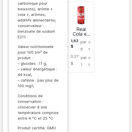
carbonique pour
boissons), arôme «
cola », arômes,
additifs alimentaires,
conservateur :
Real
benzoate de sodium
Cola en
E211.
boîte
1,62
par
c
$
Valeur nutritionnelle
6
t
pour 100 sm³ de
0.27
par
c
produit :
$
– glucides : 11 g,
1
t
– valeur énergétique :
44 kcal,
– caféine : pas plus de
100 mg/L
Conditions de
conservation :
conserver à une
température comprise
entre 4 °C et 25 °C
Produit certifié. GMO