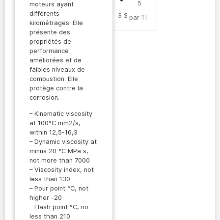
synthéti
5
moteurs ayant
que
différents
3 $
avancée
par 1
l
kilométrages. Elle
5W-30
présente des
propriétés de
performance
améliorées et de
faibles niveaux de
combustion. Elle
protège contre la
corrosion.
– Kinematic viscosity
at 100°C mm2/s,
within 12,5-16,3
– Dynamic viscosity at
minus 20 °C MPa s,
not more than 7000
– Viscosity index, not
less than 130
– Pour point °C, not
higher -20
– Flash point °C, no
less than 210