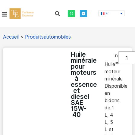
Fr
Accueil
>
Produitsautomobiles
Huile
En
minérale
stock
Huile
pour
moteur
moteurs
à
minérale
essence
Disponible
et
en
diesel
bidons
SAE
de 1
15W-
40
L, 4
L, 5
L et