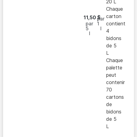
20 L
Chaque
carton
11,50
$
par
par
1
contient
5
l
4
l
bidons
de 5
L
Chaque
palette
peut
contenir
70
cartons
de
bidons
de 5
L