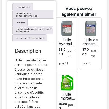
Description
Vous pouvez
également aimer
Informations
complémentaires
Avis (0)
Politique de remboursement
et de retour
Paiement et expédition
Huile
Huile de
hydrauliq
transmis
ue ISO
sion
28,0
37,0
Description
par
l
par
l
VG-68
mécaniq
0
$
0
$
HM
ue
20
20
Geartec
Huile minérale toutes
Multi
par 1
l
par 1
l
saisons pour moteurs
80W-90
à essence et diesel.
Fabriquée à partir
d’une huile de base
minérale de haute
qualité avec un
ensemble d’additifs
Huile
équilibré, elle est
moteur
entièrem
destinée à être
15,00
par
l
ent
utilisée dans des
$