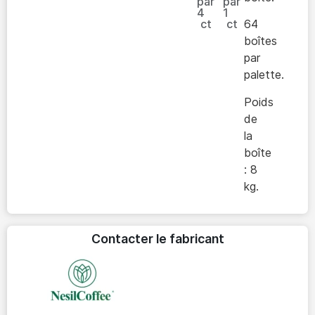
par
par
4
1
ct
ct
64
boîtes
par
palette.
Poids
de
la
boîte
: 8
kg.
Contacter le fabricant