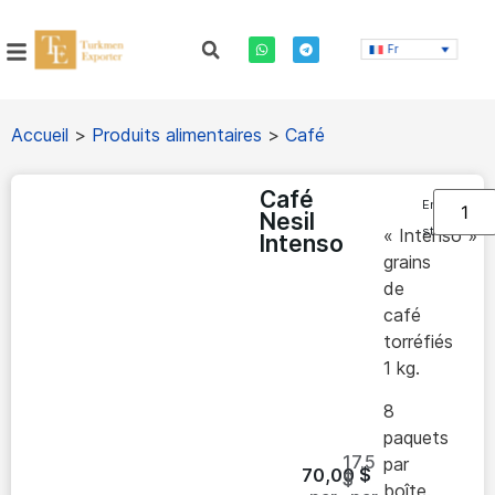
Fr
Accueil
>
Produits alimentaires
>
Café
Café
En
Nesil
stock
« Intenso »
Intenso
grains
de
café
torréfiés
1 kg.
8
paquets
17.5
par
70,00
$
$
boîte.