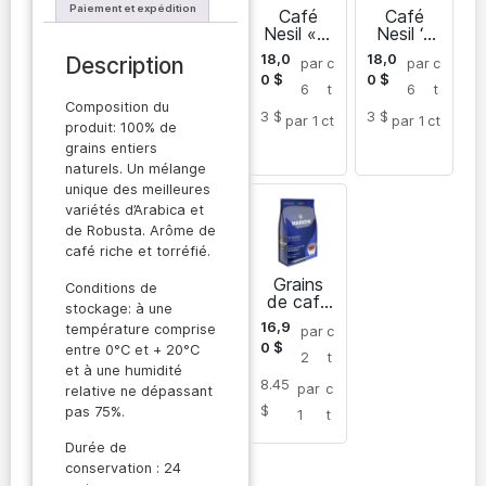
Paiement et expédition
Café
Café
Nesil « 3
Nesil ‘3
en 1 »
en 1’
18,0
18,0
Description
par
c
par
c
Latte
Cappucci
0
$
0
$
no
6
t
6
t
Composition du
3 $
3 $
par 1
ct
par 1
ct
produit: 100% de
grains entiers
naturels. Un mélange
unique des meilleures
variétés d’Arabica et
de Robusta. Arôme de
café riche et torréfié.
Grains
Conditions de
de café
stockage: à une
entiers
16,9
température comprise
par
c
de
0
$
entre 0°C et + 20°C
torréfact
2
t
ion
et à une humidité
8.45
moyenne
par
c
relative ne dépassant
du Brésil
$
pas 75%.
1
t
Intenso
1 kg
Durée de
conservation : 24