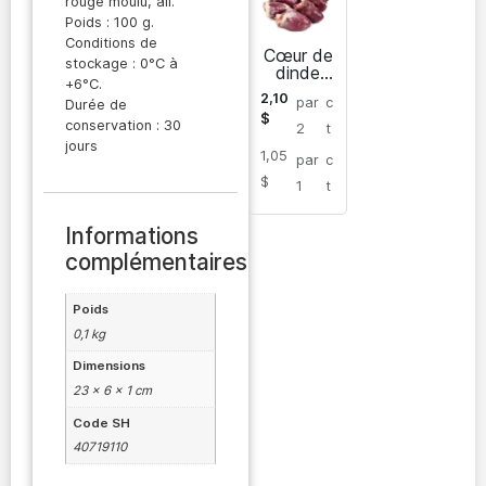
rouge moulu, ail.
Poids : 100 g.
Conditions de
Cœur de
stockage : 0°C à
dinde
+6°C.
surgelé
2,10
par
c
Durée de
$
conservation : 30
2
t
jours
1,05
par
c
$
1
t
Informations
complémentaires
Poids
0,1 kg
Dimensions
23 × 6 × 1 cm
Code SH
40719110