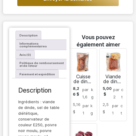
Description
Vous pouvez
également aimer
Informations
complémentaires
Avis (0)
Politique de remboursement
et de retour
Paiement et expédition
Cuisse
Viande
de dinde
de dinde
surgelée
surgelée
8,2
5,00
Description
par
k
par
c
dans la
sans
6
$
$
marinade
abats
1,6
g
2
t
Ingrédients : viande
5,16
2,5
par
k
par
c
de dinde, sel de table
$
$
1
g
1
t
diététique,
conservateur de
couleur E250, poivre
noir moulu, poivre