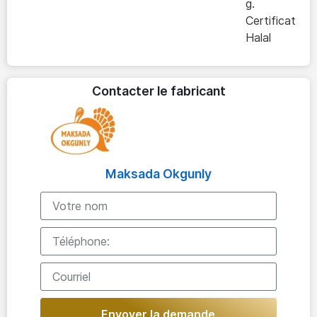
g.
Certificat
Halal
Contacter le fabricant
Maksada Okgunly
Envoyer la demande