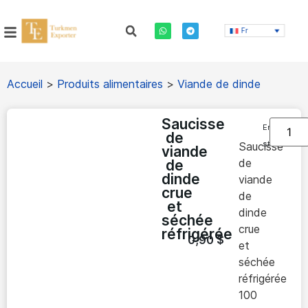
Fr
Accueil
>
Produits alimentaires
>
Viande de dinde
Saucisse
En
de
stock
Saucisse
viande
de
de
dinde
viande
crue
de
et
dinde
séchée
crue
réfrigérée
0,90
$
et
séchée
réfrigérée
100