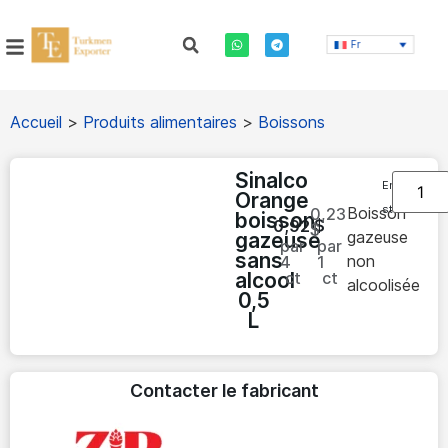
Fr
Accueil
>
Produits alimentaires
>
Boissons
Sinalco
En
Orange
stock
Boisson
0,23
boisson
0,92
$
$
gazeuse
gazeuse
par
par
sans
non
4
1
alcool
ct
ct
alcoolisée
0,5
L
Contacter le fabricant