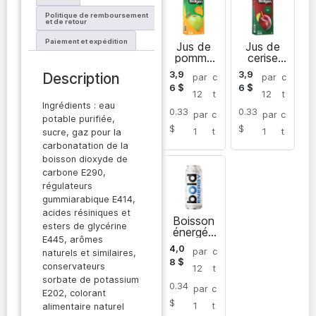
Politique de remboursement
et de retour
Paiement et expédition
Jus de
Jus de
pomme
cerise
Yedigen
Yedigen
3,9
3,9
Description
par
c
par
c
6
$
6
$
12
t
12
t
Ingrédients : eau
0.33
0.33
par
c
par
c
potable purifiée,
$
$
1
t
1
t
sucre, gaz pour la
carbonatation de la
boisson dioxyde de
carbone E290,
régulateurs
gummiarabique E414,
acides résiniques et
Boisson
esters de glycérine
énergéti
E445, arômes
que Bold
4,0
par
c
naturels et similaires,
Extra
8
$
conservateurs
12
t
sorbate de potassium
0.34
par
c
E202, colorant
$
1
t
alimentaire naturel