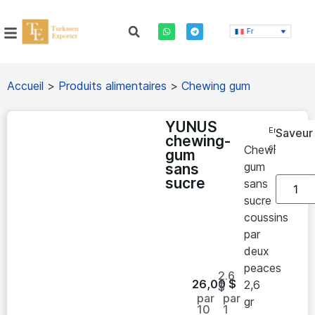
Fr
Accueil
>
Produits alimentaires
>
Chewing gum
YUNUS
En
Saveur
chewing-
stock
Chewing-
gum
gum
sans
sucre
sans
sucre
coussins
par
deux
peaces
2.6
26,00
$
2,6
$
par
par
gr
10
1