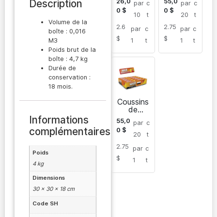
26,0
55,0
Description
par
c
par
c
gum mix
gum
0
$
0
$
fruit
MENTA
10
t
20
t
sans
Volume de la
2.6
2.75
sucre
par
c
par
c
boîte : 0,016
$
$
1
t
1
t
M3
Poids brut de la
boîte : 4,7 kg
Durée de
conservation :
18 mois.
Coussins
de
chewing-
Informations
55,0
par
c
gum
complémentaires
0
$
WELL
20
t
sans
2.75
sucre
par
c
Poids
$
1
t
4 kg
Dimensions
30 × 30 × 18 cm
Code SH