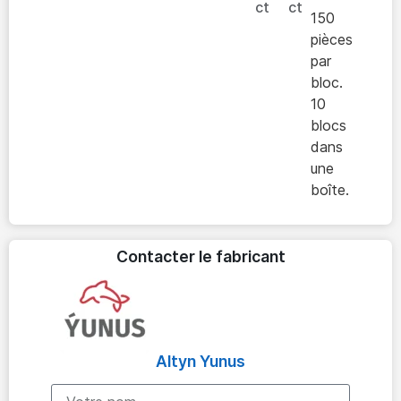
ct
ct
150
pièces
par
bloc.
10
blocs
dans
une
boîte.
Contacter le fabricant
Altyn Yunus