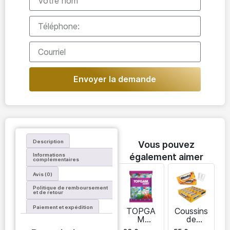
Envoyer la demande
Description
Vous pouvez
également aimer
Informations
complémentaires
Avis (0)
Politique de remboursement
et de retour
Paiement et expédition
TOPGA
Coussins
M
de
chewing-
chewing-