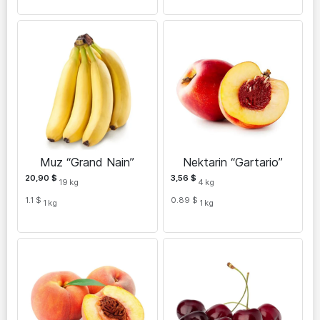
Muz “Grand Nain”
Nektarin “Gartario”
20,90
$
3,56
$
19
kg
4
kg
1.1 $
0.89 $
1
kg
1
kg