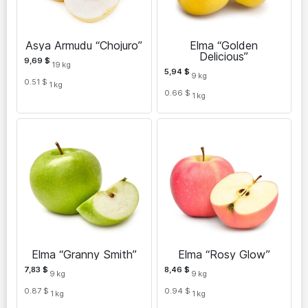
Asya Armudu “Chojuro”
Elma “Golden
Delicious”
9,69
$
19
kg
5,94
$
9
kg
0.51 $
1
kg
0.66 $
1
kg
Elma “Granny Smith”
Elma “Rosy Glow”
7,83
$
8,46
$
9
kg
9
kg
0.87 $
0.94 $
1
kg
1
kg