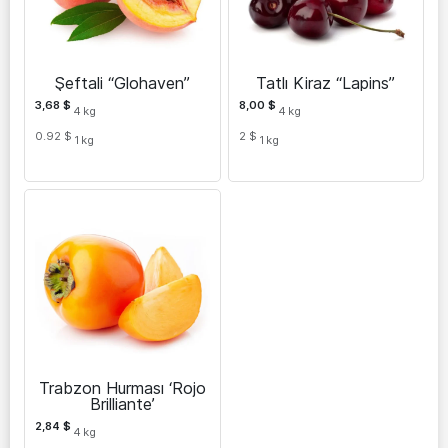
Şeftali “Glohaven”
Tatlı Kiraz “Lapins”
3,68
$
8,00
$
4
kg
4
kg
0.92 $
2 $
1
kg
1
kg
Trabzon Hurması ‘Rojo
Brilliante’
2,84
$
4
kg