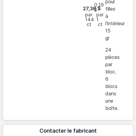
pour
0.19
27,36
$
filles
$
par
par
à
144
1
l’intérieur
ct
ct
15
gr
24
pièces
par
bloc.
6
blocs
dans
une
boîte.
Contacter le fabricant