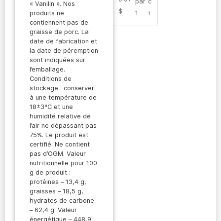
par
c
« Vanilin ». Nos
$
1
t
produits ne
contiennent pas de
graisse de porc. La
date de fabrication et
la date de péremption
sont indiquées sur
l’emballage.
Conditions de
stockage : conserver
à une température de
18±3ºC et une
humidité relative de
l’air ne dépassant pas
75%. Le produit est
certifié. Ne contient
pas d’OGM. Valeur
nutritionnelle pour 100
g de produit :
protéines – 13,4 g,
graisses – 18,5 g,
hydrates de carbone
– 62,4 g. Valeur
énergétique – 448,9