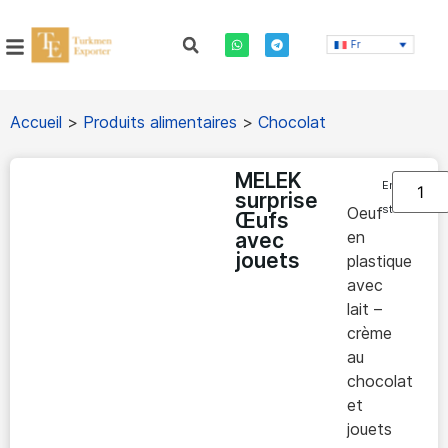
Fr
Accueil
>
Produits alimentaires
>
Chocolat
MELEK
En
surprise
stock
Oeuf
Œufs
en
avec
jouets
plastique
avec
lait –
crème
au
chocolat
et
jouets