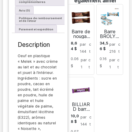
également aimer
complémentaires
Avis (0)
Politique de remboursement
et de retour
Paiement et expédition
Barre de
Barre
nougat
BROLY à
au
la noix
8,6
34,5
Description
par
c
par
c
chocolat
de coco
4
$
6
$
RAST
enrobée
144
t
216
t
de
Oeuf en plastique
0.06
0.16
chocolat
par
c
par
c
« Melek » avec crème
au lait
$
$
1
t
1
t
au lait et au chocolat
et jouet à l’intérieur.
Ingrédients : sucre en
poudre, cacao en
poudre, lait écrémé
en poudre, huile de
palme et huile
BILLIAR
végétale de palme,
D barre
émulsifiant lécithine
chocolat
10,0
par
c
(E322), arômes
ée aérée
8
$
identiques au naturel
144
t
« Noisette »,
0.07