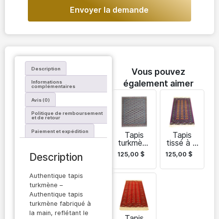
Envoyer la demande
Description
Vous pouvez
également aimer
Informations
complémentaires
Avis (0)
Politique de remboursement
et de retour
Paiement et expédition
Tapis
Tapis
turkmène
tissé à la
de
main au
125,00
$
125,00
$
Description
qualité
Turkméni
supérieur
stan
e
Authentique tapis
turkmène –
Authentique tapis
turkmène fabriqué à
la main, reflétant le
Tapis