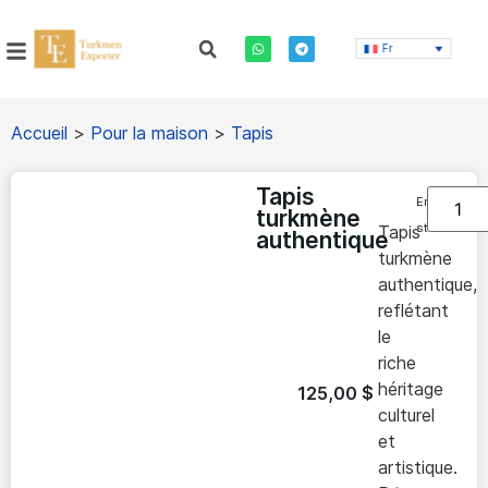
Fr
Accueil
>
Pour la maison
>
Tapis
Tapis
En
turkmène
stock
Tapis
authentique
turkmène
authentique,
reflétant
le
riche
héritage
125,00
$
culturel
et
artistique.