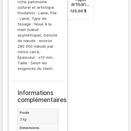
riche patrimoine
artisanal
culturel et artistique.
turkmène
125,00
$
Fondation : Laine, Pile
: Laine, Type de
tissage : Noué à la
main (nœud
asymétrique), Densité
de nœuds : environ
280 000 nœuds par
mètre carré,
Épaisseur : ≈10 mm,
Taille : Selon les
exigences du client.
Informations
complémentaires
Poids
3 kg
Dimensions