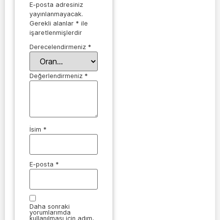
E-posta adresiniz
yayınlanmayacak.
Gerekli alanlar
*
ile
işaretlenmişlerdir
Derecelendirmeniz
*
Değerlendirmeniz
*
İsim
*
E-posta
*
Daha sonraki
yorumlarımda
kullanılması için adım,