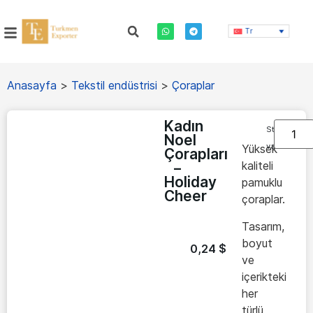
Tr
Anasayfa
>
Tekstil endüstrisi
>
Çoraplar
Kadın
Stokta
Noel
var
Yüksek
Çorapları
kaliteli
–
Holiday
pamuklu
Cheer
çoraplar.
Tasarım,
boyut
0,24
$
ve
içerikteki
her
türlü