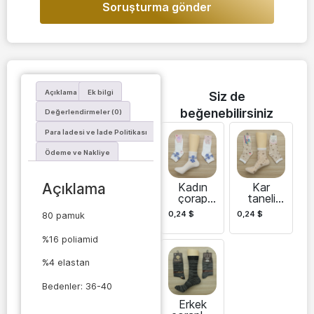
Soruşturma gönder
Açıklama
Ek bilgi
Siz de
beğenebilirsiniz
Değerlendirmeler (0)
Para İadesi ve İade Politikası
Ödeme ve Nakliye
Kadın
Kar
Açıklama
çorap
taneli
kar
kadın
0,24
$
0,24
$
80 pamuk
tanesi
çorapları
%16 poliamid
%4 elastan
Bedenler: 36-40
Erkek