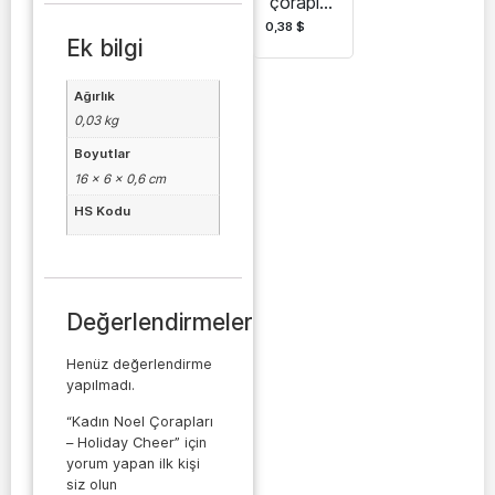
çorapları
Batly-
0,38
$
Gadam
Ek bilgi
Ağırlık
0,03 kg
Boyutlar
16 × 6 × 0,6 cm
HS Kodu
Değerlendirmeler
Henüz değerlendirme
yapılmadı.
“Kadın Noel Çorapları
– Holiday Cheer” için
yorum yapan ilk kişi
siz olun