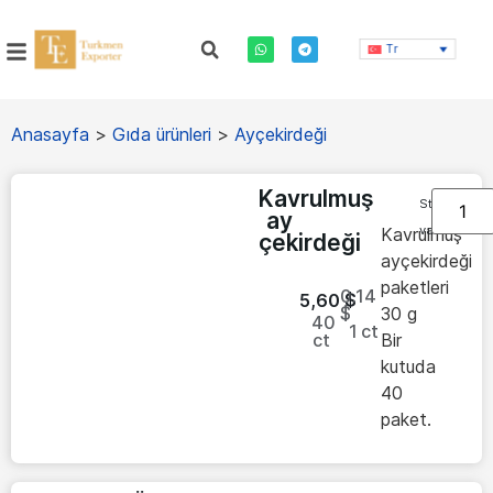
Tr
Anasayfa
>
Gıda ürünleri
>
Ayçekirdeği
Kavrulmuş
Stokta
ay
var
Kavrulmuş
çekirdeği
ayçekirdeği
paketleri
0.14
5,60
$
$
30 g
40
1
ct
ct
Bir
kutuda
40
paket.