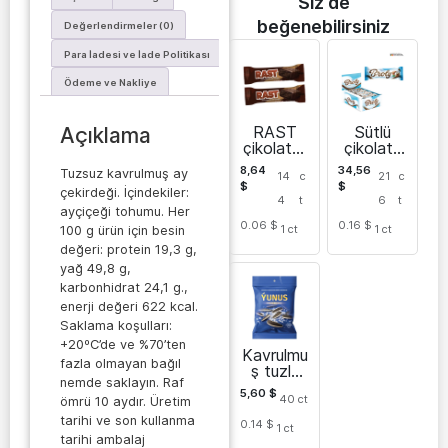
Siz de
beğenebilirsiniz
Değerlendirmeler (0)
Para İadesi ve İade Politikası
Ödeme ve Nakliye
RAST
Sütlü
Açıklama
çikolatalı
çikolata
nugat
ile
8,64
34,56
Tuzsuz kavrulmuş ay
14
c
21
c
bar
kaplanmı
$
$
çekirdeği. İçindekiler:
ş BROLY
4
t
6
t
hindistan
ayçiçeği tohumu. Her
0.06 $
0.16 $
cevizli
1
ct
1
ct
100 g ürün için besin
bar
değeri: protein 19,3 g,
yağ 49,8 g,
karbonhidrat 24,1 g.,
enerji değeri 622 kcal.
Saklama koşulları:
+20ºC’de ve %70’ten
Kavrulmu
fazla olmayan bağıl
ş tuzlu
nemde saklayın. Raf
ay
5,60
$
40
ct
çekirdeği
ömrü 10 aydır. Üretim
tarihi ve son kullanma
0.14 $
1
ct
tarihi ambalaj