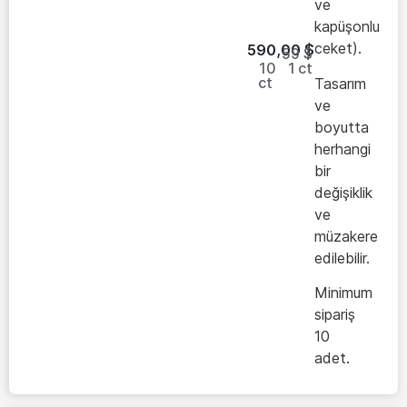
ve
kapüşonlu
ceket).
590,00
$
59 $
10
1
ct
ct
Tasarım
ve
boyutta
herhangi
bir
değişiklik
ve
müzakere
edilebilir.
Minimum
sipariş
10
adet.