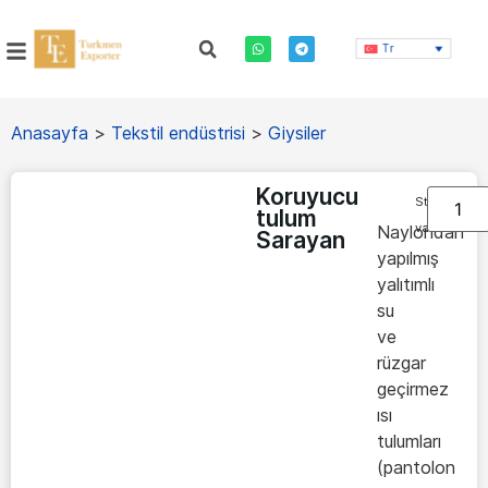
Tr
Anasayfa
>
Tekstil endüstrisi
>
Giysiler
Koruyucu
Stokta
tulum
var
Naylondan
Sarayan
yapılmış
yalıtımlı
su
ve
rüzgar
geçirmez
ısı
tulumları
(pantolon