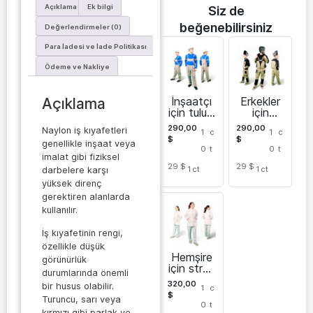
Açıklama
Ek bilgi
Siz de
beğenebilirsiniz
Değerlendirmeler (0)
Para İadesi ve İade Politikası
Ödeme ve Nakliye
İnşaatçı
Erkekler
Açıklama
için tulum
için
Sarayan
kaynakçı
290,00
290,00
Naylon iş kıyafetleri
1
c
1
c
tulumu
$
$
genellikle inşaat veya
0
t
0
t
imalat gibi fiziksel
29 $
29 $
1
ct
1
ct
darbelere karşı
yüksek direnç
gerektiren alanlarda
kullanılır.
İş kıyafetinin rengi,
özellikle düşük
Hemşire
görünürlük
için streç
durumlarında önemli
kumaşta
320,00
bir husus olabilir.
1
c
n tulum
$
Turuncu, sarı veya
0
t
kırmızı gibi parlak ve