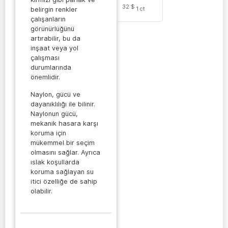
32 $
1
ct
belirgin renkler
çalışanların
görünürlüğünü
artırabilir, bu da
inşaat veya yol
çalışması
durumlarında
önemlidir.
Naylon, gücü ve
dayanıklılığı ile bilinir.
Naylonun gücü,
mekanik hasara karşı
koruma için
mükemmel bir seçim
olmasını sağlar. Ayrıca
ıslak koşullarda
koruma sağlayan su
itici özelliğe de sahip
olabilir.