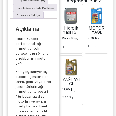
beğenebilirsiniz
Değerlendirmeler (0)
Para İadesi ve İade Politikası
Ödeme ve Nakliye
Hidrolik
MOTOR
Açıklama
Yağı ISO
YAĞI
VG-46
Imperol
25,70
$
9,20
$
Ekstra Yüksek
20
l
5
l
HM
Core
performanslı ağır
4000 SL
1.83 $
1
l
1
l
10W40 5
hizmet tipi çok
L
dereceli uzun ömürlü
dizel/benzinli motor
yağı.
Kamyon, kamyonet,
otobüs, iş makineleri,
YAĞLAYI
tarım, gemi veya dizel
CI
jeneratörlerin ağır
MOTOR
12,80
$
5
l
YAĞI
hizmet tipi turboşarjlı
Imperol
/ turboşarjsız dizel
2.55 $
1
l
Core
motorları ve ayrıca
7000 SP
dizel / benzinli binek
10W40
otomobiller ve hafif