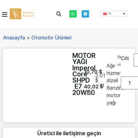
Tr
Anasayfa
>
Otomotiv Ürünleri
MOTOR
Stokta
Cilt
YAĞI
var
Ağır
Imperol
10,70
$
hizmet
Core
2.01
–
SHPD
$
dizeli
1
l
E7
40,02
$
Benzinli
20W50
20
l
motor
yağı
Üretici ile iletişime geçin